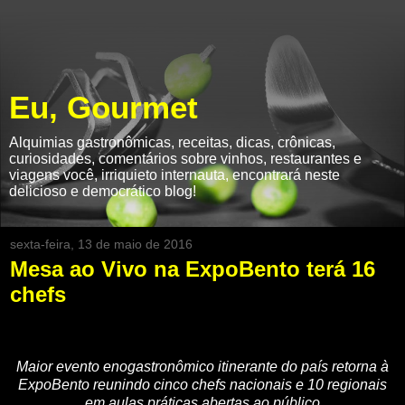
Eu, Gourmet
Alquimias gastronômicas, receitas, dicas, crônicas,
curiosidades, comentários sobre vinhos, restaurantes e
viagens você, irriquieto internauta, encontrará neste
delicioso e democrático blog!
sexta-feira, 13 de maio de 2016
Mesa ao Vivo na ExpoBento terá 16
chefs
Maior evento enogastronômico itinerante do país retorna à
ExpoBento reunindo cinco chefs nacionais e 10 regionais
em aulas práticas abertas ao público