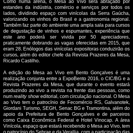
Como numa arena, o Mesa ao Vivo será abraçado por
estandes da indústria, comércio e serviços por todos os
lados, dividindo espaço com vinícolas da Serra Gaúcha,
valorizando os vinhos do Brasil e a gastronomia regional.
Também faz parte do ambiente uma ampla sala para cursos
de degustação de vinhos e espumantes, experiência que
este ano poderá ser vivida por 50 apreciadores,
praticamente dobrando as vagas oferecidas em 2015, que
eram 28. Enólogos das vinícolas expositoras conduzirão os
cursos, além do editor chefe da Revista Prazeres da Mesa,
Ricardo Castilho.
A edição do Mesa ao Vivo em Bento Gonçalves é uma
realização conjunta entre a ExpoBento 2016, o CIC/BG e a
Revista Prazeres da Mesa, que durante o evento estará
produzindo ao vivo a revista na frente das pessoas, como
num
reality show
editorial, com circulação nacional. O Mesa
ao Vivo tem o patrocínio de Fecomércio RS, Galvanotek,
Giordani Turismo, SEGH, Senac BG e Tramontina, além do
apoio da Prefeitura de Bento Gonçalves e de parceiros
como Caixa Econômica Federal e Hotel Vinocap. A área
Vinícola, espaço que estará recebendo o Mesa ao Vivo, tem
o patrocínio do Sebrae e da Verallia, com a participação das