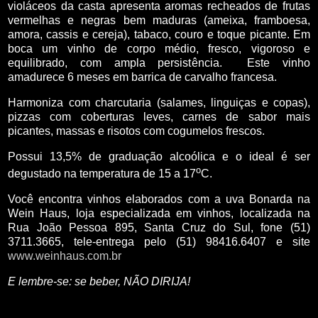
violáceos da casta apresenta aromas recheados de frutas
vermelhas e negras bem maduras (ameixa, framboesa,
amora, cassis e cereja), tabaco, couro e toque picante. Em
boca um vinho de corpo médio, fresco, vigoroso e
equilibrado, com ampla persistência.
Este vinho
amadurece 6 meses em barrica de carvalho francesa.
Harmoniza com charcutaria (salames, linguiças e copas),
pizzas com coberturas leves, carnes de sabor mais
picantes, massas e risotos com cogumelos frescos.
Possui 13,5% de graduação alcoólica e o ideal é ser
o
degustado na temperatura de 15 a 17
C.
Você encontra vinhos elaborados com a uva Bonarda na
Wein Haus, loja especializada em vinhos, localizada na
Rua João Pessoa 895, Santa Cruz do Sul, fone (51)
3711.3665, tele-entrega pelo (51) 98416.6407 e site
www.weinhaus.com.br
E lembre-se: se beber, NÃO DIRIJA!