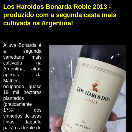
Los Haroldos Bonarda Roble 2013 -
produzido com a segunda casta mais
cultivada na Argentina!
A uva Bonarda é
a segunda
variedade mais
cultivada na
Argentina, atrás
apenas da
Malbec,
ocupando quase
19 mil hectares
plantados
(praticamente
17% dos
vinhedos de uvas
tintas daquele
país) e a frente de