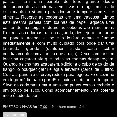
palito.
Em uma panela de ferro grande doure
delicadamente as codornas em levas em fogo médio-alto
com manteiga virando para dourar e tempere com sal e
pimenta. Reserve as codornas em uma travessa. Limpe
esta mesma panela com toalhas de papel, aqueça uma
colher de manteiga e doure as cebolas até murcharem.
Retorne as codornas para a caçarola, despeje o conhaque
na panela, acenda e jogue o fósforo dentro e flambe
imediatamente e com muito cuidado pois pode dar uma
labareda grande (qualquer susto basta cobrir
imediatamente com a tampa que apaga). Deixe flambar sem
tocar na caçarola até que todas as chamas desapareçam.
Quando as chamas acabarem, adicione o cubo de caldo de
frango, o bouquet garni e água fervente (cerca de 1 litro).
Cubra a panela até ferver, reduza para fogo baixo e cozinhe
em fogo médio-baixo por 45 minutos corrigindo o tempero.
Sirva as codornas uma a uma em pratos com o recheio e
um pouco de suco. Como acompanhamento uma polenta
mole é tudo de bom!
EMERSON HAAS
às
17:00
Nenhum comentário:
Compartilhar