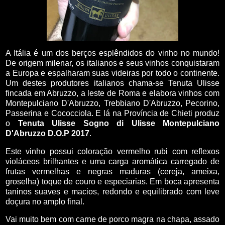
A Itália é um dos berços esplêndidos do vinho no mundo!
De origem milenar, os italianos e seus vinhos conquistaram
a Europa e espalharam suas videiras por todo o continente.
Um destes produtores italianos chama-se Tenuta Ulisse
fincada em Abruzzo, a leste de Roma e elabora vinhos com
Montepulciano D'Abruzzo, Trebbiano D'Abruzzo, Pecorino,
Passerina e Cococciola. E lá na Província de Chieti produz
o
Tenuta Ulisse Sogno di Ulisse Montepulciano
D'Abruzzo D.O.P 2017
.
Este vinho possui coloração vermelho rubi com reflexos
violáceos brilhantes e uma carga aromática carregado de
frutas vermelhas e negras maduras (cereja, ameixa,
groselha) toque de couro e especiarias. Em boca apresenta
taninos suaves e macios, redondo e equilibrado com leve
doçura no amplo final.
Vai muito bem com carne de porco magra na chapa, assado