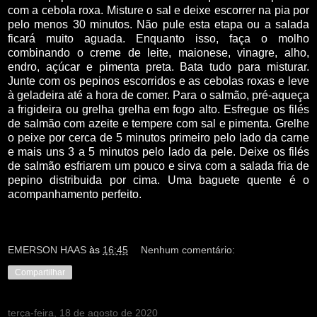
com a cebola roxa. Misture o sal e deixe
escorrer na pia por
pelo menos 30 minutos. Não pule esta etapa ou a salada
ficará muito aguada. Enquanto isso, faça o molho
combinando o creme de leite, maionese, vinagre, alho,
endro, açúcar e pimenta preta. Bata tudo para misturar.
Junte com os pepinos escorridos e as cebolas roxas e leve
à geladeira até a hora de comer. Para o salmão, pré-aqueça
a frigideira ou grelha grelha em fogo alto. Esfregue os filés
de salmão com azeite e tempere com sal e pimenta. Grelhe
o peixe por cerca de 5 minutos primeiro pelo lado da carne
e mais uns 3 a 5 minutos pelo lado da pele. Deixe os filés
de salmão esfriarem um pouco e sirva com a salada fria de
pepino distribuida por cima. Uma baguete quente é o
acompanhamento perfeito.
EMERSON HAAS
às
16:45
Nenhum comentário:
Compartilhar
terça-feira, 18 de agosto de 2020