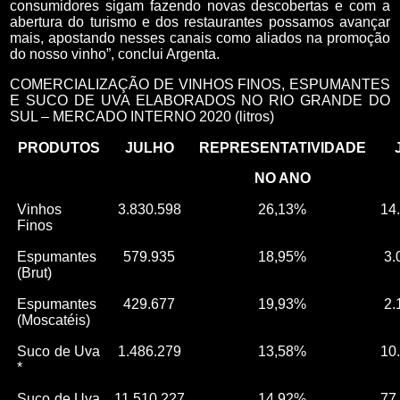
consumidores sigam fazendo novas descobertas e com a
abertura do turismo e dos restaurantes possamos avançar
mais, apostando nesses canais como aliados na promoção
do nosso vinho”, conclui Argenta.
COMERCIALIZAÇÃO DE VINHOS FINOS, ESPUMANTES
E SUCO DE UVA ELABORADOS NO RIO GRANDE DO
SUL – MERCADO INTERNO 2020 (litros)
PRODUTOS
JULHO
REPRESENTATIVIDADE
NO ANO
Vinhos
3.830.598
26,13%
14
Finos
Espumantes
579.935
18,95%
3.
(Brut)
Espumantes
429.677
19,93%
2.
(Moscatéis)
Suco de Uva
1.486.279
13,58%
10
*
Suco de Uva
11.510.227
14,92%
77