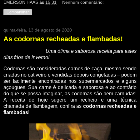
EMERSON HAAS
às
15:31
Nenhum comentário:
Compartilhar
quinta-feira, 13 de agosto de 2020
As codornas recheadas e flambadas!
Uma ótima e saborosa receita para estes
dias frios de inverno!
Codornas são consideradas carnes de caça,
mesmo
sendo
criadas no cativeiro e vendidas depois congeladas – podem
ser facilmente encontradas nos supermercados e alguns
açougues. Sua carne é delicada e saborosa e ao contrário
do que se possa imaginar, as
codornas
são bem carnudas!
A receita de hoje sugere um recheio e uma t
écnica
chamada de
flambagem
, confira as
codornas recheadas e
flambadas
!