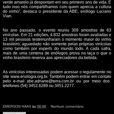
verde amarelo já despontam em seu primeiro ano de vida. E
tudo isso nós compartilhamos
com quem aprecia a cultura
do vinho”, destaca o presidente da ABE, enólogo
Luciano
Vian.
No ano passado, o evento reuniu 309 amostras de 63
vinícolas. Em 21 edições, 4.832 amostras foram avaliadas e
13 mil pessoas testemunharam o momento maior do vinho
brasileiro, aguardado não somente pelas próprias vinícolas
como também por
experts
do mundo todo. A cada safra,
mais de uma centena de enólogos prova na taça o que o
vinho brasileiro reserva aos apreciadores da bebida.
As vinícolas interessadas podem acessar o regulamento no
site
www.enologia.org.br
. Também podem entrar em contato
pelo
e-
mail
abe.adriane@terra.com.br
ou por meio dos
telefones (54) 3452.6289 ou 3451.2277.
EMERSON HAAS
às
08:00
Nenhum comentário: