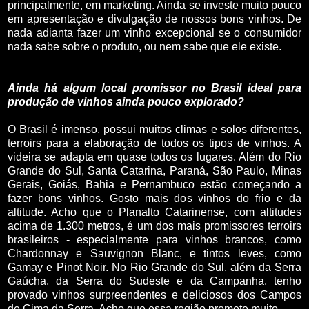
principalmente, em marketing. Ainda se investe muito pouco
em apresentação e divulgação de nossos bons vinhos. De
nada adianta fazer um vinho excepcional se o consumidor
nada sabe sobre o produto, ou nem sabe que ele existe.
Ainda há algum local promissor no Brasil ideal para
produção de vinhos ainda pouco explorado?
O Brasil é imenso, possui muitos climas e solos diferentes,
terroirs para a elaboração de todos os tipos de vinhos. A
videira se adapta em quase todos os lugares. Além do Rio
Grande do Sul, Santa Catarina, Paraná, São Paulo, Minas
Gerais, Goiás, Bahia e Pernambuco estão começando a
fazer bons vinhos. Gosto mais dos vinhos do frio e da
altitude. Acho que o Planalto Catarinense, com altitudes
acima de 1.300 metros, é um dos mais promissores terroirs
brasileiros - especialmente para vinhos brancos, como
Chardonnay e Sauvignon Blanc, e tintos leves, como
Gamay e Pinot Noir. No Rio Grande do Sul, além da Serra
Gaúcha, da Serra do Sudeste e da Campanha, tenho
provado vinhos surpreendentes e deliciosos dos Campos
de Cima da Serra. Acho que essa região promete muito.