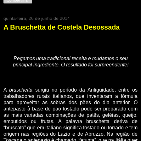
Compartilhar
quinta-feira, 26 de junho de 2014
A Bruschetta de Costela Desossada
Pegamos uma tradicional receita e mudamos o seu
principal ingrediente. O resultado foi surpreendente!
A
bruschetta
surgiu no período da Antigüidade, entre os
trabalhadores rurais italianos, que inventaram a fórmula
para aproveitar as sobras dos pães do dia anterior. O
antepasto à base de pão tostado pode ser preparado com
as mais variadas combinações de patês, geléias, queijo,
embutidos ou frutas. A palavra bruschetta deriva de
“bruscato” que em italiano significa tostado ou torrado e tem
origem nas regiões do Lazio e de Abruzzo. Na região de
Toscana o antepasto é chamado “fetunta”, que na Itália quer