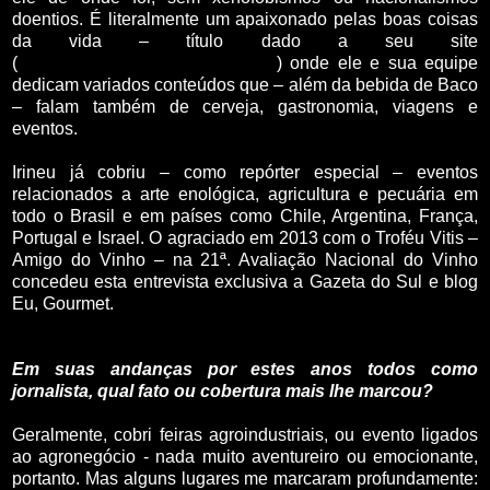
doentios. É literalmente um apaixonado pelas boas coisas
da vida – título dado a seu site
(
www.asboascoisasdavida.com.br
) onde ele e sua equipe
dedicam variados conteúdos que – além da bebida de Baco
– falam também de cerveja, gastronomia, viagens e
eventos.
Irineu já cobriu – como repórter especial – eventos
relacionados a arte enológica, agricultura e pecuária em
todo o Brasil e em países como Chile, Argentina, França,
Portugal e Israel. O agraciado em 2013 com o Troféu Vitis –
Amigo do Vinho – na 21ª. Avaliação Nacional do Vinho
concedeu esta entrevista exclusiva a Gazeta do Sul e blog
Eu, Gourmet.
Em suas andanças por estes anos todos como
jornalista, qual fato ou cobertura mais lhe marcou?
Geralmente, cobri feiras agroindustriais, ou evento ligados
ao agronegócio - nada muito aventureiro ou emocionante,
portanto. Mas alguns lugares me marcaram profundamente: