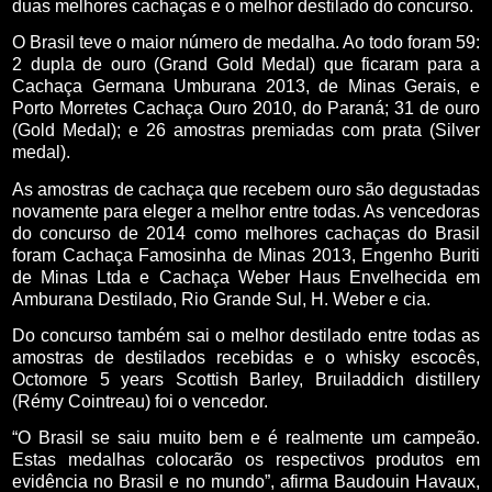
duas melhores cachaças e o melhor destilado do concurso.
O Brasil teve o maior número de medalha. Ao todo foram 59:
2 dupla de ouro (Grand Gold Medal) que ficaram para a
Cachaça Germana Umburana 2013, de Minas Gerais, e
Porto Morretes Cachaça Ouro 2010, do Paraná; 31 de ouro
(Gold Medal); e 26 amostras premiadas com prata (Silver
medal).
As amostras de cachaça que recebem ouro são degustadas
novamente para eleger a melhor entre todas. As vencedoras
do concurso de 2014 como melhores cachaças do Brasil
foram Cachaça Famosinha de Minas 2013, Engenho Buriti
de Minas Ltda e Cachaça Weber Haus Envelhecida em
Amburana Destilado, Rio Grande Sul, H. Weber e cia.
Do concurso também sai o melhor destilado entre todas as
amostras de destilados recebidas e o whisky escocês,
Octomore 5 years Scottish Barley, Bruiladdich distillery
(Rémy Cointreau) foi o vencedor.
“O Brasil se saiu muito bem e é realmente um campeão.
Estas medalhas colocarão os respectivos produtos em
evidência no Brasil e no mundo”, afirma Baudouin Havaux,