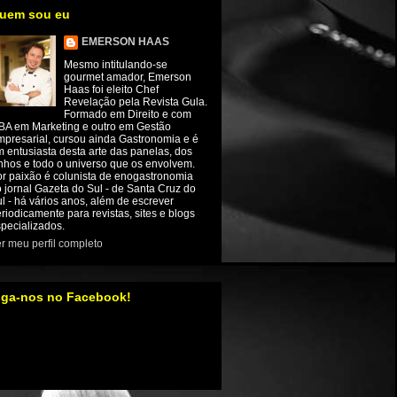
uem sou eu
EMERSON HAAS
Mesmo intitulando-se
gourmet amador, Emerson
Haas foi eleito Chef
Revelação pela Revista Gula.
Formado em Direito e com
BA em Marketing e outro em Gestão
presarial, cursou ainda Gastronomia e é
 entusiasta desta arte das panelas, dos
nhos e todo o universo que os envolvem.
r paixão é colunista de enogastronomia
 jornal Gazeta do Sul - de Santa Cruz do
l - há vários anos, além de escrever
riodicamente para revistas, sites e blogs
pecializados.
r meu perfil completo
iga-nos no Facebook!