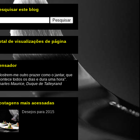
esquisar este blog
otal de visualizações de página
ensador
ostrem-me outro prazer como o jantar, que
ontece todos os dias e dura uma hora".
arles Maurice, Duque de Talleyrand
ostagens mais acessadas
Desejos para 2015
Iniciamos um novo ano e com
ele a renovação da
esperança de que as coisas
mudem inclusive no mundo
enogastronômico Tivemos um