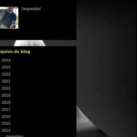
 infância está muito bem estabeleci...
Despedida!
É hora de dizer adeus aos
meus leitores! Lá em 2001
quando iniciei os artigos
sobre comida e vinho, criando
receitas, conhecendo resta...
rquivo do blog
►
2024
(1)
►
2023
(8)
►
2022
(59)
►
2021
(100)
►
2020
(106)
►
2019
(121)
►
2018
(131)
►
2017
(155)
►
2016
(233)
►
2015
(198)
▼
2014
(197)
►
dezembro
(13)