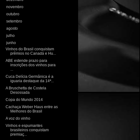
►
novembro
(20)
►
outubro
(18)
►
setembro
(15)
►
agosto
(10)
►
julho
(20)
▼
junho
(18)
Vinhos do Brasil conquistam
prêmios no Canadá e Hu...
ABE estende prazo para
inscrições dos vinhos para
...
Cuca Delícia Germânica é a
iguaria destaque da 14ª...
A Bruschetta de Costela
Desossada
Copa do Mundo 2014
Cachaça Weber Haus entre as
Melhores do Brasil
A voz do vinho
Vinhos e espumantes
brasileiros conquistam
premiaç...