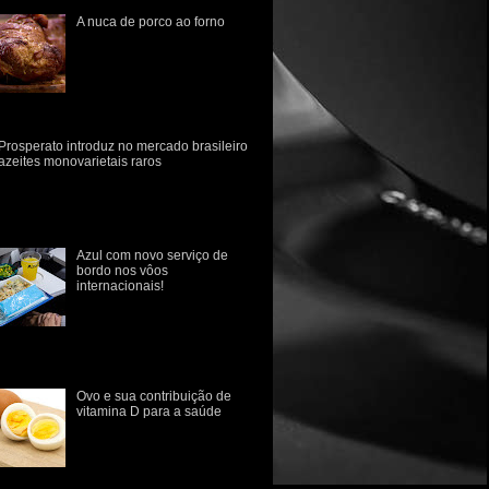
A nuca de porco ao forno
Do chiqueiro a panela.
Quebre seu preconceito com
relação a carne de porco! A
carne de suíno carrega
consigo o estigma da
imentaç...
Prosperato introduz no mercado brasileiro
azeites monovarietais raros
marca gaúcha Prosperato introduz no
rcado brasileiro dois novos azeites
novarietais, de consumo raro no Brasil.
 variedades Ascol...
Azul com novo serviço de
bordo nos vôos
internacionais!
Azul anuncia novo serviço
de bordo em voos
internacionais com sabores
 culinária brasileira A Azul revelou hoje
e o seu novo conce...
Ovo e sua contribuição de
vitamina D para a saúde
O papel da vitamina D na
prevenção de doenças
ósseas como osteopenia,
osteoporose e o raquitismo