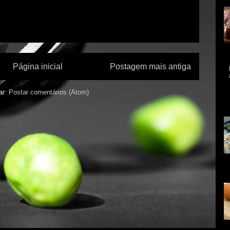
al
Página inicial
Postagem mais antiga
A 
me
ar:
Postar comentários (Atom)
mo
As
da
qu