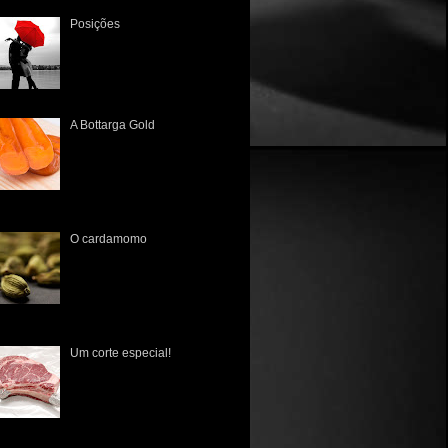
Posições
Há muito tempo não a via. A
única lembrança que tinha
era a dos tempos de colégio,
quando sentavam juntos, lado
a lado, às vezes um a frente...
A Bottarga Gold
A primeira vez que tive
contato com esta iguaria
brasileira foi no Mercado
Público de Porto Alegre lá
pelo início de 2010. Poucos
nhecia...
O cardamomo
O cardamomo ( Elettaria
Cardamomum ) tem sua
origem datada no ano de 700
d.C., na Índia meridional, e de
lá espraiou-se para a Europa,
 ...
Um corte especial!
É fato que os norte-
americanos nunca tiveram
uma cultura gastronômica rica
em suas raízes, pois na sua
estruturação sempre foram
fluenciad...