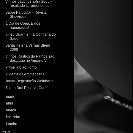
Vinhos gaúchos safra 2005 -
resultado surpreendente
Sabor Particular - Revista
Showroom
É Dia de Copa. E dos
namorados!
Irineu Guarnier na Confraria do
Sagu
Santa Helena Vernus Blend
2008
Vinhos Rastros do Pampa são
destaque no Anuário Vi...
Prime Rib ao Forno
A Manteiga Aromatizada
Jantar Degustação Weinhaus
Salton Brut Reserva Ouro
►
maio
(19)
►
abril
(16)
►
março
(20)
►
fevereiro
(15)
►
janeiro
(13)
►
2013
(208)