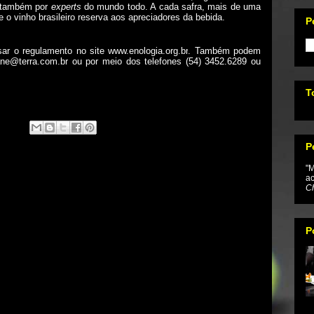
o também por
experts
do mundo todo. A cada safra, mais de uma
 o vinho brasileiro reserva aos apreciadores da bebida.
P
sar o regulamento no site
www.enologia.org.br
. Também podem
ane@terra.com.br
ou por meio dos telefones (54) 3452.6289 ou
T
P
"M
ac
Ch
P
...