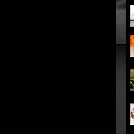
co
em
in