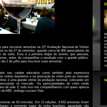
Q
M
Em
um
vi
s para inscrever amostras na 22ª Avaliação Nacional de Vinhos
Po
or no dia 27 de setembro, quando cerca de 900 apreciadores da
do
e da safra. Esta é a primeira etapa do evento, que passará,
Su
pe
stras, antes de compartilhar o resultado com o grande público.
es
 dia 2 de julho para inscrever suas amostras.
Ve
elo seu caráter educativo como também pela expressiva
os vinhos brasileiros e na promoção do vinho junto ao mercado
inhos é uma grande vitrine da produção nacional, colocando em
S
bressaindo no mercado
.
“As particularidades do vinho verde
ano de vida. E tudo isso nós compartilhamos
com quem aprecia
te da ABE, enólogo
Luciano Vian.
mostras de 63 vinícolas. Em 21 edições, 4.832 amostras foram
haram o momento maior do vinho brasileiro, aguardado não