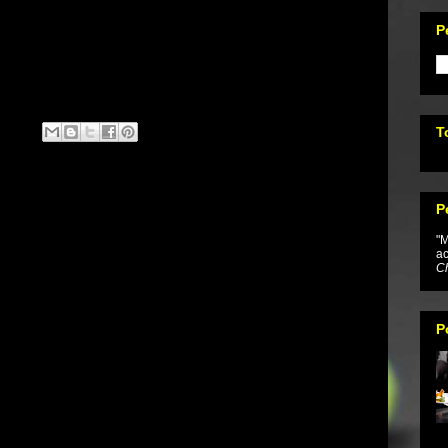
P
T
P
"M
ac
Ch
P
...