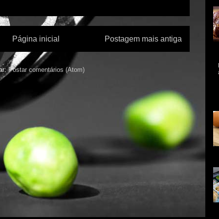
Página inicial
Postagem mais antiga
al
ar:
Postar comentários (Atom)
A 
me
mo
As
na
da