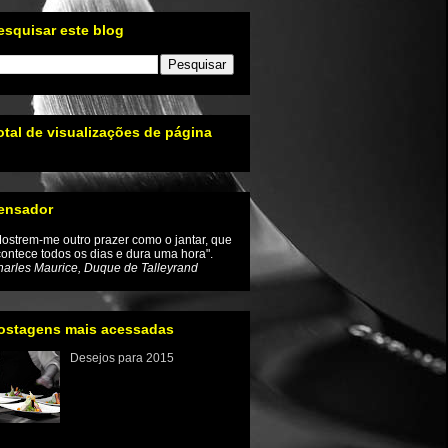
esquisar este blog
otal de visualizações de página
ensador
ostrem-me outro prazer como o jantar, que
ontece todos os dias e dura uma hora".
arles Maurice, Duque de Talleyrand
ostagens mais acessadas
Desejos para 2015
Iniciamos um novo ano e com
ele a renovação da
esperança de que as coisas
mudem inclusive no mundo
enogastronômico Tivemos um