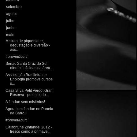
►
setembro
(17)
►
agosto
(22)
►
julho
(24)
►
junho
(27)
▼
maio
(26)
Mistura de piquenique,
degustação e diversão -
ass...
#provei&curti
Senac Santa Cruz do Sul
oferece oficinas na área ...
Associação Brasileira de
Enologia promove cursos
s...
Casa Silva Petit Verdot Gran
Reserva - potente, de...
A fondue sem mistérios!
Agora tem fondue no Panela
de Barro!
#provei&curti
Califortune Zinfandel 2012 -
fresco como a primave...