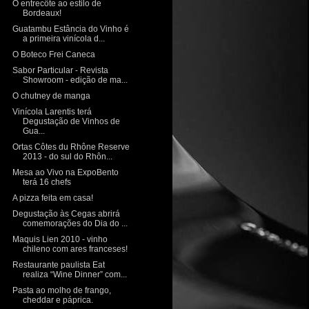
O entrecôte ao estilo de
Bordeaux!
Guatambu Estância do Vinho é
a primeira vinícola d...
O Boteco Frei Caneca
Sabor Particular - Revista
Showroom - edição de ma...
O chutney de manga
Vinícola Larentis terá
Degustação de Vinhos de
Gua...
Ortas Côtes du Rhône Reserve
2013 - do sul do Rhôn...
Mesa ao Vivo na ExpoBento
terá 16 chefs
A pizza feita em casa!
Degustação às Cegas abrirá
comemorações do Dia do ...
Maquis Lien 2010 - vinho
chileno com ares franceses!
Restaurante paulista Eat
realiza “Wine Dinner” com...
Pasta ao molho de frango,
cheddar e páprica.