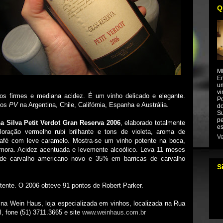
Q
M
Em
um
vi
os firmes e mediana acidez. É um vinho delicado e elegante.
Po
mos
PV
na Argentina, Chile, Califórnia, Espanha e Austrália.
do
Su
pe
a Silva Petit Verdot Gran Reserva 2006
, elaborado totalmente
es
loração vermelho rubi brilhante e tons de violeta, aroma de
Ve
café com leve caramelo. Mostra-se um vinho potente na boca,
mora. Acidez acentuada e levemente alcoólico. Leva 11 meses
de carvalho americano novo e 35% em barricas de carvalho
S
stente. O 2006 obteve 91 pontos de Robert Parker.
na Wein Haus, loja especializada em vinhos, localizada na Rua
 fone (51) 3711.3665 e site
www.weinhaus.com.br