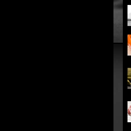
co
em
in