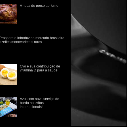
A nuca de porco ao forno
Do chiqueiro a panela.
Quebre seu preconceito com
relação a carne de porco! A
carne de suíno carrega
consigo o estigma da
imentaç...
Prosperato introduz no mercado brasileiro
azeites monovarietais raros
marca gaúcha Prosperato introduz no
rcado brasileiro dois novos azeites
novarietais, de consumo raro no Brasil.
 variedades Ascol...
Ovo e sua contribuição de
vitamina D para a saúde
O papel da vitamina D na
prevenção de doenças
ósseas como osteopenia,
osteoporose e o raquitismo
 infância está muito bem estabeleci...
Azul com novo serviço de
bordo nos vôos
internacionais!
Azul anuncia novo serviço
de bordo em voos
internacionais com sabores
 culinária brasileira A Azul revelou hoje