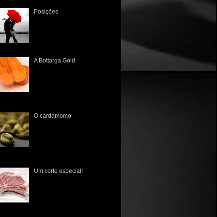
Posições
Há muito tempo não a via. A
única lembrança que tinha
era a dos tempos de colégio,
quando sentavam juntos, lado
a lado, às vezes um a frente...
A Bottarga Gold
A primeira vez que tive
contato com esta iguaria
brasileira foi no Mercado
Público de Porto Alegre lá
pelo início de 2010. Poucos
nhecia...
O cardamomo
O cardamomo ( Elettaria
Cardamomum ) tem sua
origem datada no ano de 700
d.C., na Índia meridional, e de
lá espraiou-se para a Europa,
 ...
Um corte especial!
É fato que os norte-
americanos nunca tiveram
uma cultura gastronômica rica
em suas raízes, pois na sua
estruturação sempre foram
fluenciad...