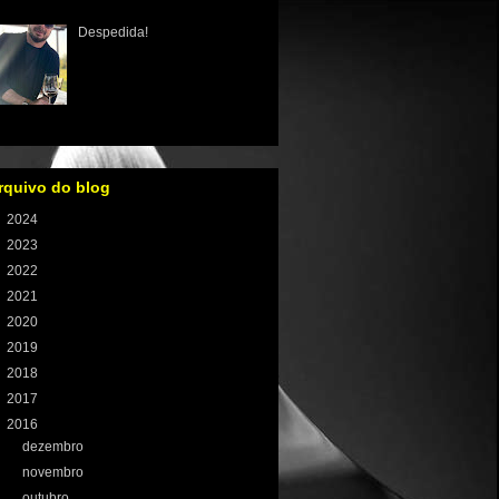
e o seu novo conce...
Despedida!
É hora de dizer adeus aos
meus leitores! Lá em 2001
quando iniciei os artigos
sobre comida e vinho, criando
receitas, conhecendo resta...
rquivo do blog
►
2024
(1)
►
2023
(8)
►
2022
(59)
►
2021
(100)
►
2020
(106)
►
2019
(121)
►
2018
(131)
►
2017
(155)
▼
2016
(233)
►
dezembro
(17)
►
novembro
(17)
►
outubro
(19)