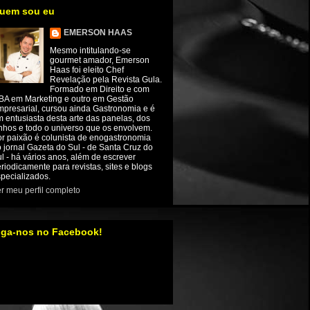
uem sou eu
EMERSON HAAS
Mesmo intitulando-se
gourmet amador, Emerson
Haas foi eleito Chef
Revelação pela Revista Gula.
Formado em Direito e com
BA em Marketing e outro em Gestão
presarial, cursou ainda Gastronomia e é
 entusiasta desta arte das panelas, dos
nhos e todo o universo que os envolvem.
r paixão é colunista de enogastronomia
 jornal Gazeta do Sul - de Santa Cruz do
l - há vários anos, além de escrever
riodicamente para revistas, sites e blogs
pecializados.
r meu perfil completo
iga-nos no Facebook!