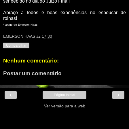
ser bebido no dia do Juízo Final!
Abraço a todos e boas experiências no espoucar de
rolhas!
* artigo de Emerson Haas
EMERSON HAAS
às
17:30
Compartilhar
Nenhum comentário:
Postar um comentário
‹
›
Página inicial
Ver versão para a web