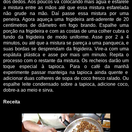
dos dedos. Aos poucos vá colocando mais água e esfarele
a mistura entre as mãos até que essa mistura esfarelada
não grude na mão. Daí passe essa mistura por uma
peneira
. Agora aqueça uma
frigideira
anti-aderente de 20
centímetros de diâmetro em fogo brando. Espalhe uma
porção na frigideira e com as costas de uma colher cubra o
fundo da frigideira de modo uniforme. Asse por 2 a 4
minutos, ou até que a mistura se pareça a uma
panqueca
, e
suas bordas se desprendam da frigideira. Vire-a com uma
espátula plástica e asse por mais um minuto. Repita o
processo com o restante da mistura. Os recheios darão um
toque
especial
à tapioca. Para o
café da manhã
experimente passar
manteiga
na tapioca ainda quente e
adicionar duas colheres de sopa de
coco
fresco ralado. Ou
espalhe
leite condensado
sobre a tapioca, adicione coco,
dobre-a ao meio e sirva.
Receita