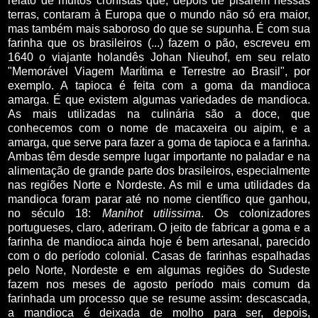
relato de muitos cronistas que, depois de pisarem nessas
terras, contaram à Europa que o mundo não só era maior,
mas também mais saboroso do que se supunha. É com sua
farinha que os brasileiros (...) fazem o pão, escreveu em
1640 o viajante holandês Johan Nieuhof, em seu relato
"Memorável Viagem Marítima e Terrestre ao Brasil", por
exemplo. A tapioca é feita com a goma da mandioca
amarga. É que existem algumas variedades de mandioca.
As mais utilizadas na culinária são a doce, que
conhecemos com o nome de macaxeira ou aipim, e a
amarga, que serve para fazer a goma de tapioca e a farinha.
Ambas têm desde sempre lugar importante no paladar e na
alimentação de grande parte dos brasileiros, especialmente
nas regiões Norte e Nordeste. As mil e uma utilidades da
mandioca foram parar até no nome científico que ganhou,
no século 18:
Manihot utilissima
. Os colonizadores
portugueses, claro, aderiram. O jeito de fabricar a goma e a
farinha de mandioca ainda hoje é bem artesanal, parecido
com o do período colonial. Casas de farinhas espalhadas
pelo Norte, Nordeste e em algumas regiões do Sudeste
fazem nos meses de agosto período mais comum da
farinhada um processo que se resume assim: descascada,
a mandioca é deixada de molho para ser, depois,