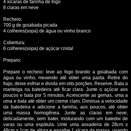
4 xícaras de farinha de trigo
8 claras em neve
Recheio:
700 g de goiabada picada
4 colheres(sopa) de água ou vinho branco
Cobertura:
6 colheres(sopa) de açúcar cristal
Preparo:
Prepare o recheio: leve ao fogo brando a goiabada com
água ou vinho, mexendo até obter uma pasta. Retire do
fogo, deixe esfriar e divida em oito porções. Reserve. Bata a
manteiga na batedeira até ficar clara. Junte o açúcar aos
poucos e bata por 5 minutos. Acrescente as gemas, uma a
uma e bata até obter um creme claro. Diminua a velocidade
da batedeira e adicione a farinha, aos poucos, até obter
uma massa homogênea. Junte as claras em neve,
delicadamente, sem bater, misturando com um batedor de
varas ou uma espátula. Unte uma assadeira de 28cm x
48cm x 1cm de altura e espalhe 1 xícara da massa, usando