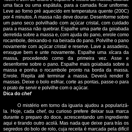
uma faca ou uma espátula, para a camada ficar uniforme.
Leve ao forno pré aquecido em temperatura quente (200C)
por 4 minutos. A massa não deve dourar. Desenforme sobre
um pano seco polvilhado com açúcar cristal, com cuidado
para a massa não quebrar. Espalhe uma parte da goiabada
derretida sobre a massa e, com ajuda do pano, enrole como
rocambole, deixando-o na beirada do pano. Polvilhe o pano
novamente com açúcar cristal e reserve. Lave a assadeira,
enxugue bem e unte novamente. Espalhe uma xícara da
massa, procedendo como da primeira vez. Asse e
desenforme sobre o pano. Espalhe mais goiabada sobre a
massa e ponha o rocambole pronto na borda da massa.
Enrole. Repita até terminar a massa. Deverá render 8
massas. Deixe o bolo esfriar, corte as pontas, passe-o para
o prato de servir e polvilhe com o açúcar.
Dica do
chef
O mistério em torno da iguaria ajudou a popularizá-
la. Hoje, cada
chef
, ou curioso prefere deixar sua marca
durante o preparo do doce, acrescentando um ingrediente
aqui e tirando outro acolá. Mas nada que deixe para trás os
segredos do bolo de rolo, cuja receita é marcada pela difícil