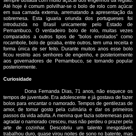
sempre dosada com muito açúcar dos engenhos da região.
Até hoje é comum polvilhar-se o bolo de rolo com açúcar
em sua camada externa, arrematando a apresentação da
sobremesa. Esta iguaria oriunda dos portugueses foi
introduzida no Brasil unicamente pelo Estado de
Pernambuco. O verdadeiro bolo de rolo, muitas vezes
comparados a outros tipos de “bolos enrolados” como
rocambole, bolo de goiaba, entre outros, tem uma receita e
forma única de ser feito. Durante muitos anos esse bolo
ficou restrito aos senhores de engenho, e posteriormente
aos governadores de Pernambuco, se tornando popular
posteriormente.
Curiosidade
Dona Fernanda Dias, 71 anos, não esquece os
tempos de juventude. Era adolescente e já gostava de fazer
bolos para encantar o namorado. Tempos de gentilezas de
amor, de tomar gosto pela culinária e dar os primeiros
passos da vida adulta. A menina que fazia sobremesas para
agradar o namorado cresceu, mas não perdeu o prazer pela
arte de cozinhar. Descobriu um talento inesgotável,
trabalhou duro, quase virou noites de sono no batente, mas