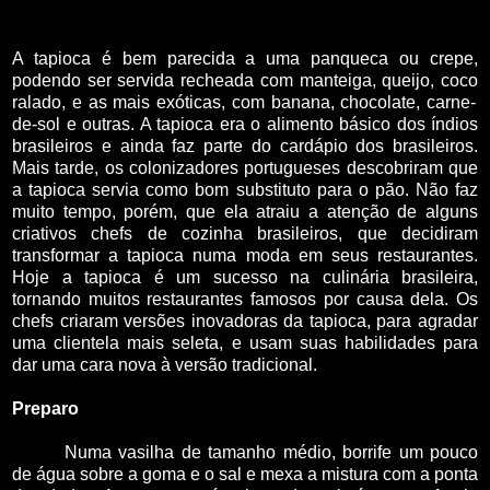
A tapioca é bem parecida a uma
panqueca
ou
crepe
,
podendo ser servida recheada com
manteiga
,
queijo
,
coco
ralado, e as mais exóticas, com
banana
,
chocolate
,
carne-
de-sol
e outras. A tapioca era o alimento básico dos
índios
brasileiros
e ainda faz parte do cardápio dos
brasileiros
.
Mais tarde, os
colonizadores portugueses
descobriram que
a tapioca servia como bom substituto para o
pão
. Não faz
muito tempo, porém, que ela atraiu a atenção de alguns
criativos chefs de cozinha brasileiros, que decidiram
transformar a tapioca numa moda em seus
restaurantes
.
Hoje a tapioca é um sucesso na
culinária brasileira
,
tornando muitos
restaurantes
famosos por causa dela. Os
chefs criaram versões inovadoras da tapioca, para agradar
uma clientela mais seleta, e usam suas habilidades para
dar uma cara nova à versão tradicional.
Preparo
Numa vasilha de tamanho médio, borrife um pouco
de água sobre a
goma
e o sal e mexa a mistura com a ponta