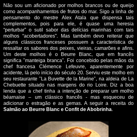
Não sou um aficionado por molhos brancos ou de queijo
como acompanhamentos de frutos do mar. Sigo a linha de
pensamento do mestre Alex Atala que dispensa tais
complementos, pois para ele, é quase uma heresia
“perturbar” o sutil sabor das delícias marinhas com tais
molhos “acobertadores”. Mas também devo reiterar que
alguns clássicos franceses possuem a característica de
ressaltar os sabores dos peixes, vieiras, camarões e afins.
Um deste molhos é o Beurre Blanc, que em francês
significa "manteiga branca". Foi concebido pelas mãos da
chef francesa Clémence Lefeuvre, aparentemente por
acidente, lá pelo início do século 20. Serviu este molho em
seu restaurante "La Buvette de la Marine", na aldeia de La
Chebuette situado nas margens do rio Loire. Diz a boa
lenda que a chef tinha a intenção de preparar um molho
béarnaise – um clássico francês - mas esqueceu de
adicionar o estragão e as gemas. A seguir a receita do
Salmão ao Beurre Blanc e Confit de Abobrinha
.