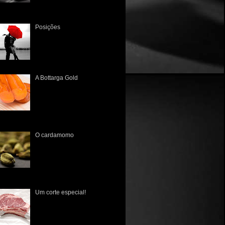
enogastronômico Tivemos um
Posições
Há muito tempo não a via. A
única lembrança que tinha
era a dos tempos de colégio,
quando sentavam juntos, lado
a lado, às vezes um a frente...
A Bottarga Gold
A primeira vez que tive
contato com esta iguaria
brasileira foi no Mercado
Público de Porto Alegre lá
pelo início de 2010. Poucos
nhecia...
O cardamomo
O cardamomo ( Elettaria
Cardamomum ) tem sua
origem datada no ano de 700
d.C., na Índia meridional, e de
lá espraiou-se para a Europa,
 ...
Um corte especial!
É fato que os norte-
americanos nunca tiveram
uma cultura gastronômica rica
em suas raízes, pois na sua