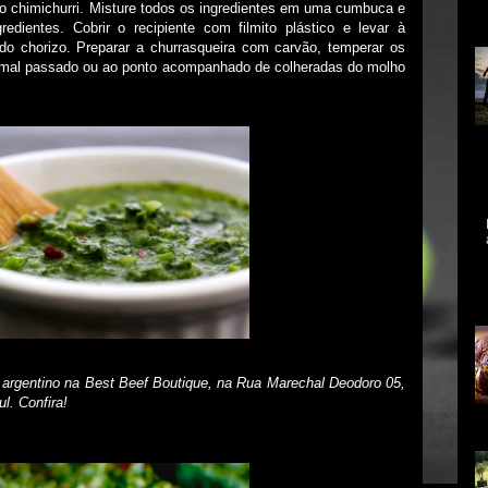
o chimichurri. Misture todos os ingredientes em uma cumbuca e
in
dientes. Cobrir o recipiente com filmito plástico e levar à
 do chorizo. Preparar a churrasqueira com carvão, temperar os
vir mal passado ou ao ponto acompanhado de colheradas do molho
Ce
qu
re
ex
A 
me
mo
As
 argentino na Best Beef Boutique, na Rua Marechal Deodoro 05,
l. Confira!
al