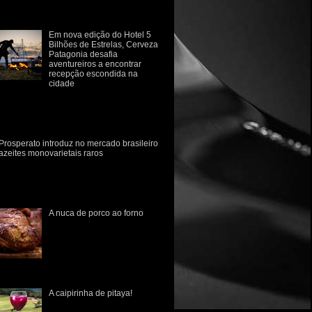
estruturação sempre foram
fluenciad...
Em nova edição do Hotel 5
Bilhões de Estrelas, Cerveza
Patagonia desafia
aventureiros a encontrar
recepção escondida na
cidade
rvejaria retoma iniciativa em campanha
e provoca consumidor a sair da rotina e se
conectar com a natureza Para despertar o
p...
Prosperato introduz no mercado brasileiro
azeites monovarietais raros
marca gaúcha Prosperato introduz no
rcado brasileiro dois novos azeites
novarietais, de consumo raro no Brasil.
 variedades Ascol...
A nuca de porco ao forno
Do chiqueiro a panela.
Quebre seu preconceito com
relação a carne de porco! A
carne de suíno carrega
consigo o estigma da
imentaç...
A caipirinha de pitaya!
A pitaya é uma fruta