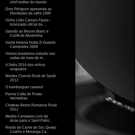
chef mulher do mundo
Dom Pérignon apresenta as
Plenitudes da safra 1996
Vinho Lídio Carraro Faces -
licenciado oficial da ...
Salmão ao Beurre Blanc e
Confit de Abobrinha
Santa Helena Notas D Guarda
Carmenére 2009
Vinhos brasileiros estarão nas
cartas de mais de m...
A Safra 2014 dos vinhos
uruguaios
Montes Cherub Rosé de Syrah
2012
O hamburguer caseiro!
Panna Cotta de Frutas
Vermelhas
Chateau Berne Romance Rosé
2012
Mestre-Cervejeiro.com dá
dicas para o Saint Patric...
Risoto de Carne de Sol, Queijo
Coalho e Moranga Ca...