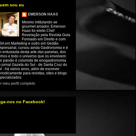
uem sou eu
EMERSON HAAS
Mesmo intitulando-se
gourmet amador, Emerson
Haas foi eleito Chef
Revelação pela Revista Gula.
Formado em Direito e com
BA em Marketing e outro em Gestão
presarial, cursou ainda Gastronomia e é
 entusiasta desta arte das panelas, dos
nhos e todo o universo que os envolvem.
r paixão é colunista de enogastronomia
 jornal Gazeta do Sul - de Santa Cruz do
l - há vários anos, além de escrever
riodicamente para revistas, sites e blogs
pecializados.
r meu perfil completo
iga-nos no Facebook!