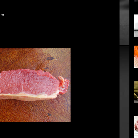
...
sto
co
em