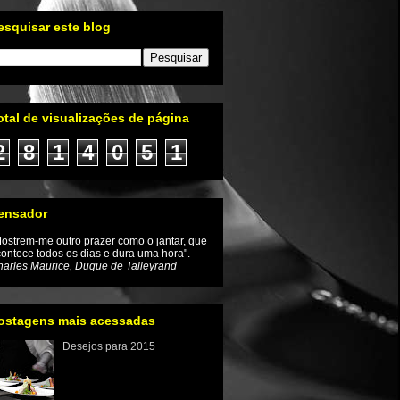
esquisar este blog
otal de visualizações de página
2
8
1
4
0
5
1
ensador
ostrem-me outro prazer como o jantar, que
ontece todos os dias e dura uma hora".
arles Maurice, Duque de Talleyrand
ostagens mais acessadas
Desejos para 2015
Iniciamos um novo ano e com
ele a renovação da
esperança de que as coisas
mudem inclusive no mundo