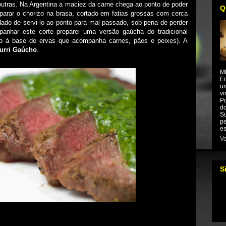
s outras. Na Argentina a maciez da carne chega ao ponto de poder
Q
eparar o chorizo na brasa, cortado em fatias grossas com cerca
ado de servi-lo ao ponto para mal passado, sob pena de perder
panhar este corte preparei uma versão gaúcha do tradicional
ho à base de ervas que acompanha carnes, pães e peixes). A
urri Gaúcho
.
M
Em
um
vi
Po
do
Su
pe
es
Ve
S