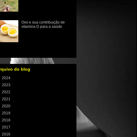
exótica que pertence à família
cactaceae e tem sua origem
no México. O nome "pitaia"
significa "frut...
Ovo e sua contribuição de
vitamina D para a saúde
O papel da vitamina D na
prevenção de doenças
ósseas como osteopenia,
osteoporose e o raquitismo
 infância está muito bem estabeleci...
rquivo do blog
►
2024
(1)
►
2023
(8)
►
2022
(59)
►
2021
(100)
►
2020
(106)
►
2019
(121)
►
2018
(131)
►
2017
(155)
►
2016
(233)