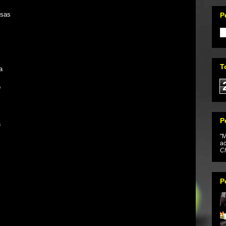
ssas
P
T
a
o
P
a
"M
ac
Ch
P