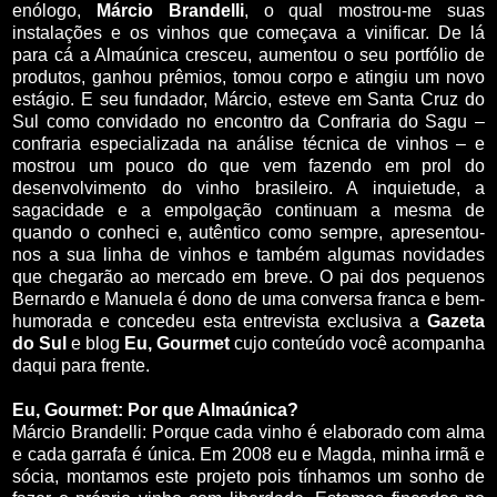
enólogo,
Márcio Brandelli
, o qual mostrou-me suas
instalações e os vinhos que começava a vinificar. De lá
para cá a Almaúnica cresceu, aumentou o seu portfólio de
produtos, ganhou prêmios, tomou corpo e atingiu um novo
estágio. E seu fundador, Márcio, esteve em Santa Cruz do
Sul como convidado no encontro da Confraria do Sagu –
confraria especializada na análise técnica de vinhos – e
mostrou um pouco do que vem fazendo em prol do
desenvolvimento do vinho brasileiro. A inquietude, a
sagacidade e a empolgação continuam a mesma de
quando o conheci e, autêntico como sempre, apresentou-
nos a sua linha de vinhos e também algumas novidades
que chegarão ao mercado em breve. O pai dos pequenos
Bernardo e Manuela é dono de uma conversa franca e bem-
humorada e concedeu esta entrevista exclusiva a
Gazeta
do Sul
e blog
Eu, Gourmet
cujo conteúdo você acompanha
daqui para frente.
Eu, Gourmet: Por que Almaúnica?
Márcio Brandelli: Porque cada vinho é elaborado com alma
e cada garrafa é única. Em 2008 eu e Magda, minha irmã e
sócia, montamos este projeto pois tínhamos um sonho de