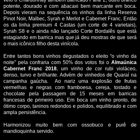
potente, dourado e com abacaxi bem marcante em boca.
Depois vieram na sequência os vinhos da linha Reserva
Pinot Noir, Malbec, Syrah e Merlot e Cabernet Franc. Então
os da linha premium 4 Castas (um corte de 4 varietais),
Syrah S8 e o ainda não lançado Corte Bordalês que está
estagiando em barrica mas que já deu mostras de que será
o mais icônico filho desta vinícola.
Entre tantos bons vinhos degustados o eleito “o vinho da
noite” pela confraria com 50% dos votos foi o
Almaúnica
Cabernet Franc 2018
, um vinho de cor rubi violáceo,
denso, turvo e brilhante. Advém de vinhedos de Quaraí na
campanha gaúcha.
Ao nariz uma explosão de frutas
vermelhas e negras com framboesa, cereja, tostado e
chocolate pela passagem de 15 meses em barricas
francesas de primeiro uso. Em boca um vinho pronto, de
ótimo corpo, taninos redondos e polidos, equilibrado e com
ampla persistência.
Harmonizou muito bem com ossobuco e purê de
mandioquinha servido.