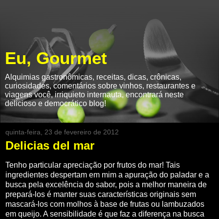
Eu, Gourmet
Alquimias gastronômicas, receitas, dicas, crônicas,
curiosidades, comentários sobre vinhos, restaurantes e
viagens você, irriquieto internauta, encontrará neste
delicioso e democrático blog!
quinta-feira, 23 de fevereiro de 2012
Delicias del mar
Tenho particular apreciação por frutos do mar! Tais
ingredientes despertam em mim a apuração do paladar e a
busca pela excelência do sabor, pois a melhor maneira de
prepará-los é manter suas características originais sem
mascará-los com molhos à base de frutas ou lambuzados
em queijo. A sensibilidade é que faz a diferença na busca