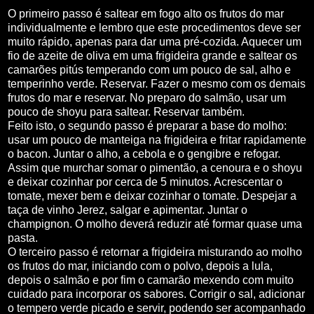
O primeiro passo é saltear em fogo alto os frutos do mar
individualmente e lembro que este procedimentos deve ser
muito rápido, apenas para dar uma pré-cozida. Aquecer um
fio de azeite de oliva em uma frigideira grande e saltear os
camarões pitús temperando com um pouco de sal, alho e
temperinho verde. Reservar. Fazer o mesmo com os demais
frutos do mar e reservar. No preparo do salmão, usar um
pouco de shoyu para saltear. Reservar também.
Feito isto, o segundo passo é preparar a base do molho:
usar um pouco de manteiga na frigideira e fritar rapidamente
o bacon. Juntar o alho, a cebola e o gengibre e refogar.
Assim que murchar somar o pimentão, a cenoura e o shoyu
e deixar cozinhar por cerca de 5 minutos. Acrescentar o
tomate, mexer bem e deixar cozinhar o tomate. Despejar a
taça de vinho Jerez, salgar e apimentar. Juntar o
champignon. O molho deverá reduzir até formar quase uma
pasta.
O terceiro passo é retornar a frigideira misturando ao molho
os frutos do mar, iniciando com o polvo, depois a lula,
depois o salmão e por fim o camarão mexendo com muito
cuidado para incorporar os sabores. Corrigir o sal, adicionar
o tempero verde picado e servir, podendo ser acompanhado