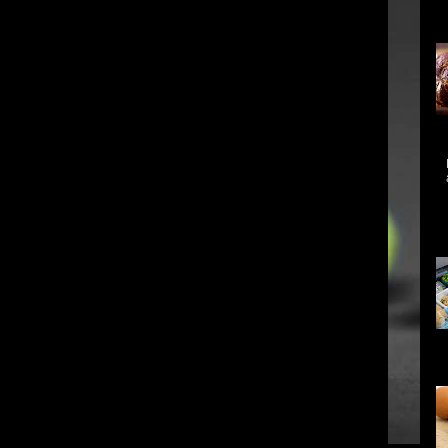
in
al
A 
me
mo
As
da
qu