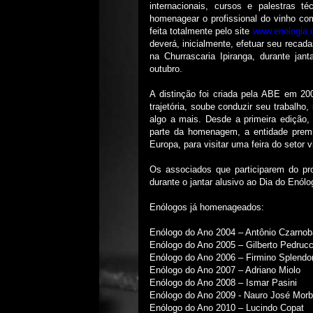
internacionais, cursos e palestras 
homenagear o profissional do vinho co
feita totalmente pelo site
www.enologia.o
deverá, inicialmente, efetuar seu recad
na Churrascaria Ipiranga, durante j
outubro.
A distinção foi criada pela ABE em 200
trajetória, soube conduzir seu trabalho
algo a mais. Desde a primeira edição,
parte da homenagem, a entidade prem
Europa, para visitar uma feira do setor 
Os associados que participarem do pr
durante o jantar alusivo ao Dia do Enól
Enólogos já homenageados:
Enólogo do Ano 2004 – Antônio Czarno
Enólogo do Ano 2005 – Gilberto Pedrucc
Enólogo do Ano 2006 – Firmino Splendo
Enólogo do Ano 2007 – Adriano Miolo
Enólogo do Ano 2008 – Ismar Pasini
Enólogo do Ano 2009 - Nauro José Morb
Enólogo do Ano 2010 – Lucindo Copat