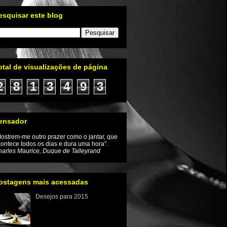
esquisar este blog
otal de visualizações de página
2
8
1
3
4
9
3
ensador
ostrem-me outro prazer como o jantar, que
ontece todos os dias e dura uma hora".
arles Maurice, Duque de Talleyrand
ostagens mais acessadas
Desejos para 2015
Iniciamos um novo ano e com
ele a renovação da
esperança de que as coisas
mudem inclusive no mundo