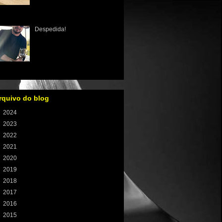
ósseas como osteopenia,
osteoporose e o raquitismo
 infância está muito bem estabeleci...
Despedida!
É hora de dizer adeus aos
meus leitores! Lá em 2001
quando iniciei os artigos
sobre comida e vinho, criando
receitas, conhecendo resta...
rquivo do blog
►
2024
(1)
►
2023
(8)
►
2022
(59)
►
2021
(100)
►
2020
(106)
►
2019
(121)
►
2018
(131)
►
2017
(155)
►
2016
(233)
►
2015
(198)