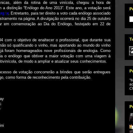
técnicas, além da rotina de uma vinícola, chegou a hora de
m a distinção “Enólogo do Ano 2013”. Este ano, a votação será
P
rg.br
. Entretanto, para ter direito a voto cada enólogo associado
astramento na página. A divulgação ocorrerá no dia 25 de outubro
antar em comemoração ao Dia do Enólogo, festejado em 22 de
T
4 com o objetivo de enaltecer o profissional, que durante sua
, não só qualificando o vinho, mas aportando ao mundo do vinho
 já foram homenageados nove profissionais de enologia. Como
ia o enólogo que obtiver a maior votação com uma viagem à
vitivinícola, de modo a ampliar e atualizar seus conhecimentos.
P
ocesso de votação concorrerão a brindes que serão entregues
ogo, como forma de reconhecimento pela contribuição.
"M
ac
Ch
bay
i
P
r
ini