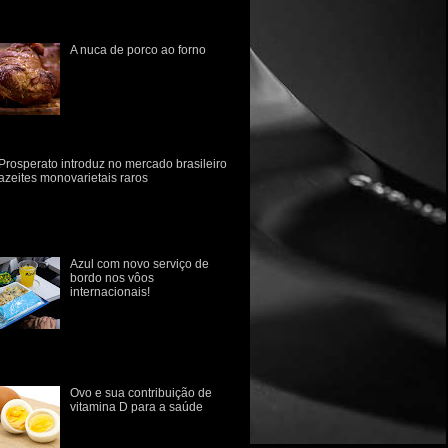
estruturação sempre foram
fluenciad...
A nuca de porco ao forno
Do chiqueiro a panela.
Quebre seu preconceito com
relação a carne de porco! A
carne de suíno carrega
consigo o estigma da
imentaç...
Prosperato introduz no mercado brasileiro
azeites monovarietais raros
marca gaúcha Prosperato introduz no
rcado brasileiro dois novos azeites
novarietais, de consumo raro no Brasil.
 variedades Ascol...
Azul com novo serviço de
bordo nos vôos
internacionais!
Azul anuncia novo serviço
de bordo em voos
internacionais com sabores
 culinária brasileira A Azul revelou hoje
e o seu novo conce...
Ovo e sua contribuição de
vitamina D para a saúde
O papel da vitamina D na
prevenção de doenças