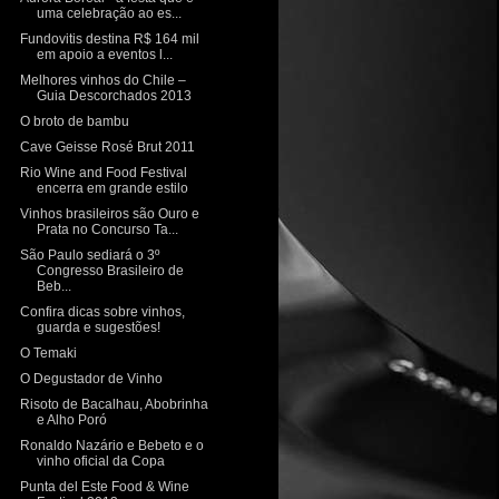
uma celebração ao es...
Fundovitis destina R$ 164 mil
em apoio a eventos l...
Melhores vinhos do Chile –
Guia Descorchados 2013
O broto de bambu
Cave Geisse Rosé Brut 2011
Rio Wine and Food Festival
encerra em grande estilo
Vinhos brasileiros são Ouro e
Prata no Concurso Ta...
São Paulo sediará o 3º
Congresso Brasileiro de
Beb...
Confira dicas sobre vinhos,
guarda e sugestões!
O Temaki
O Degustador de Vinho
Risoto de Bacalhau, Abobrinha
e Alho Poró
Ronaldo Nazário e Bebeto e o
vinho oficial da Copa
Punta del Este Food & Wine