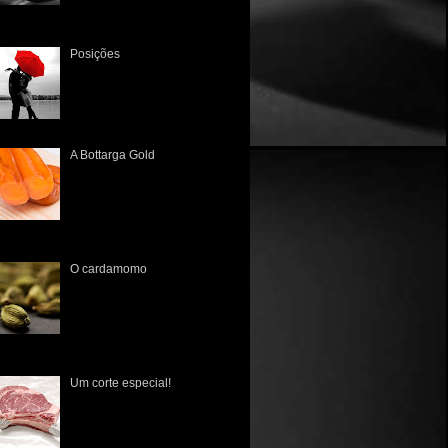
enogastronômico Tivemos um
Posições
Há muito tempo não a via. A
única lembrança que tinha
era a dos tempos de colégio,
quando sentavam juntos, lado
a lado, às vezes um a frente...
A Bottarga Gold
A primeira vez que tive
contato com esta iguaria
brasileira foi no Mercado
Público de Porto Alegre lá
pelo início de 2010. Poucos
nhecia...
O cardamomo
O cardamomo ( Elettaria
Cardamomum ) tem sua
origem datada no ano de 700
d.C., na Índia meridional, e de
lá espraiou-se para a Europa,
 ...
Um corte especial!
É fato que os norte-
americanos nunca tiveram
uma cultura gastronômica rica
em suas raízes, pois na sua