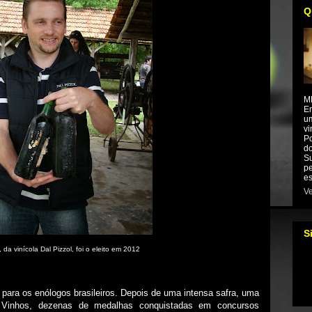
Q
M
Em
um
vi
Po
do
Su
pe
es
Ve
S
 da vinícola Dal Pizzol, foi o eleito em 2012
para os enólogos brasileiros. Depois de uma intensa safra, uma
e Vinhos, dezenas de medalhas conquistadas em concursos