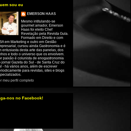
uem sou eu
EMERSON HAAS
Mesmo intitulando-se
gourmet amador, Emerson
Haas foi eleito Chef
Revelação pela Revista Gula.
Formado em Direito e com
BA em Marketing e outro em Gestão
presarial, cursou ainda Gastronomia e é
 entusiasta desta arte das panelas, dos
nhos e todo o universo que os envolvem.
r paixão é colunista de enogastronomia
 jornal Gazeta do Sul - de Santa Cruz do
l - há vários anos, além de escrever
riodicamente para revistas, sites e blogs
pecializados.
r meu perfil completo
iga-nos no Facebook!