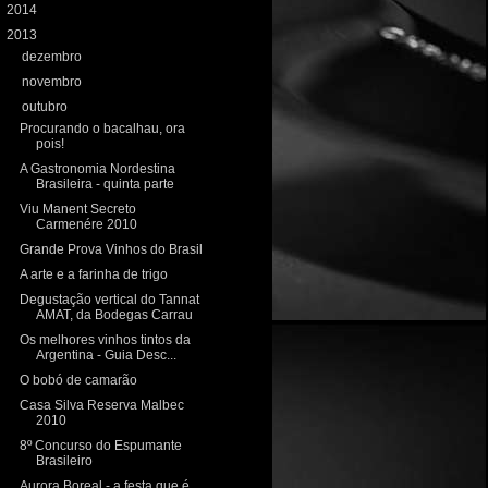
►
2014
(197)
▼
2013
(208)
►
dezembro
(17)
►
novembro
(18)
▼
outubro
(27)
Procurando o bacalhau, ora
pois!
A Gastronomia Nordestina
Brasileira - quinta parte
Viu Manent Secreto
Carmenére 2010
Grande Prova Vinhos do Brasil
A arte e a farinha de trigo
Degustação vertical do Tannat
AMAT, da Bodegas Carrau
Os melhores vinhos tintos da
Argentina - Guia Desc...
O bobó de camarão
Casa Silva Reserva Malbec
2010
8º Concurso do Espumante
Brasileiro
Aurora Boreal - a festa que é