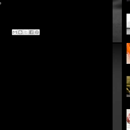
e
...
co
em