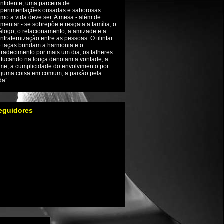
nfidente, uma parceira de
xperimentações ousadas e saborosas
mo a vida deve ser. A mesa - além de
imentar - se sobrepõe e resgata a família, o
álogo, o relacionamento, a amizade e a
nfraternização entre as pessoas. O tilintar
 taças brindam a harmonia e o
radecimento por mais um dia, os talheres
tucando na louça denotam a vontade, a
me, a cumplicidade do envolvimento por
guma coisa em comum, a paixão pela
da”.
eguidores