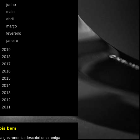
►
junho
(8)
►
maio
(9)
►
abril
(10)
►
março
(10)
►
fevereiro
(9)
►
janeiro
(1)
►
2019
(121)
►
2018
(131)
►
2017
(155)
►
2016
(233)
►
2015
(198)
►
2014
(197)
►
2013
(208)
►
2012
(224)
►
2011
(72)
ois bem
Na gastronomia descobri uma amiga