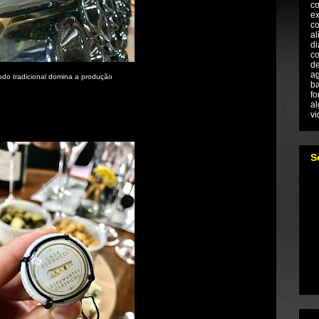
co
e
co
al
di
co
de
ag
do tradicional domina a produção
ba
fo
al
vi
S