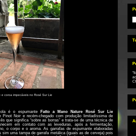
P
T
P
"M
ac
Ch
e e coroa impecáveis no Rosé Sur Lie
P
ícola é o espumante
Fatto a Mano Nature Rosé Sur Lie
e Pinot Noir e recém-chegado com produção limitadíssima de
s que significa “sobre as borras” e trata-se de uma técnica de
A
anecem em contato com as leveduras, após a fermentação,
inho, o corpo e o aroma. As garrafas de espumante elaboradas
 sim uma tampa de garrafa metálica (iguais as de cerveja) pois