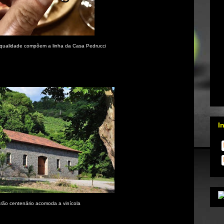
 qualidade compõem a linha da Casa Pedrucci
I
rão centenário acomoda a vinícola