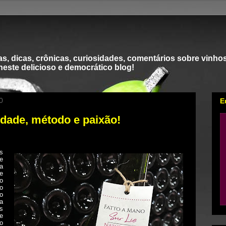
s, dicas, crônicas, curiosidades, comentários sobre vinhos
 neste delicioso e democrático blog!
0
E
idade, método e paixão!
s
e
a
e
o
o
o
a
as
e
o