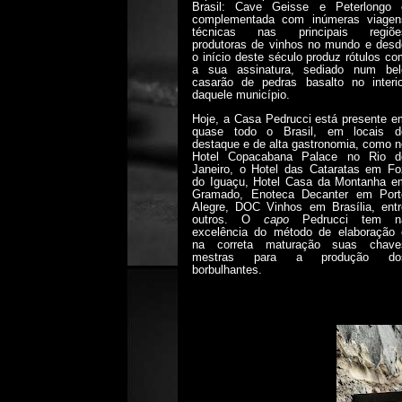
Brasil: Cave Geisse e Peterlongo 
complementada com inúmeras viagen
técnicas nas principais regiõe
produtoras de vinhos no mundo e desd
o início deste século produz rótulos co
a sua assinatura, sediado num bel
casarão de pedras basalto no interio
daquele município.
Hoje, a Casa Pedrucci está presente e
quase todo o Brasil, em locais d
destaque e de alta gastronomia, como n
Hotel Copacabana Palace no Rio d
Janeiro, o Hotel das Cataratas em Fo
do Iguaçu, Hotel Casa da Montanha e
Gramado, Enoteca Decanter em Port
Alegre, DOC Vinhos em Brasília, entr
outros. O
capo
Pedrucci tem n
excelência do método de elaboração 
na correta maturação suas chave
mestras para a produção do
borbulhantes.