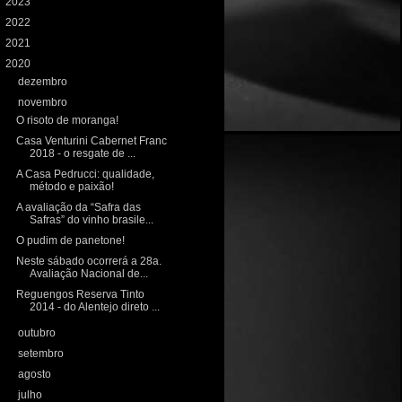
►
2023
(8)
►
2022
(59)
►
2021
(100)
▼
2020
(106)
►
dezembro
(13)
▼
novembro
(7)
O risoto de moranga!
Casa Venturini Cabernet Franc
2018 - o resgate de ...
A Casa Pedrucci: qualidade,
método e paixão!
A avaliação da “Safra das
Safras” do vinho brasile...
O pudim de panetone!
Neste sábado ocorrerá a 28a.
Avaliação Nacional de...
Reguengos Reserva Tinto
2014 - do Alentejo direto ...
►
outubro
(11)
►
setembro
(8)
►
agosto
(10)
►
julho
(10)