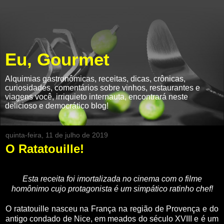
Eu, Gourmet
Alquimias gastronômicas, receitas, dicas, crônicas,
curiosidades, comentários sobre vinhos, restaurantes e
viagens você, irriquieto internauta, encontrará neste
delicioso e democrático blog!
quinta-feira, 11 de julho de 2019
O Ratatouille!
Esta receita foi imortalizada no cinema com o filme
homônimo cujo protagonista é um simpático ratinho chef!
O ratatouille nasceu na França na região de Provença e do
antigo condado de Nice, em meados do século XVIII e é um