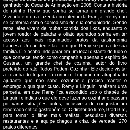
ganhador do Oscar de Animação em 2008. Conta a história
do ratinho Remy que sonha se tornar um grande chef.
Vivendo em uma fazenda no interior da França, Remy não
se conforma com o comodismo de sua comunidade. Sendo
ratos, eles vivem de roubar comida dos lixos, enquanto o
jovem roedor de paladar e olfato apurados sonha em ter
acesso aos mais requintados pratos da gastronomia
francesa. Um acidente faz com que Remy se perca de sua
família. Ele acaba indo parar em um local distante de tudo o
que conhece, tendo como companhia apenas o espírito de
Gusteau, um grande chef de cozinha, autor do livro
preferido do rato: Todos Podem Cozinhar. Ele decide visitar
a cozinha do lugar e lá conhece Linguini, um atrapalhado
ajudante que não sabe cozinhar e precisa manter o
emprego a qualquer custo. Remy e Linguini realizam uma
parceria, em que Remy fica escondido sob o chapéu de
Linguini e indica o que ele deve fazer ao cozinhar e passam
por várias situações juntos, inclusive a de conquistar um
renomado crítico gastronômico. O diretor do filme, Brad Bird,
para tornar o filme mais realista, pesquisou diversos
restaurantes e a equipe chegou a criar, de verdade, 270
pratos diferentes.