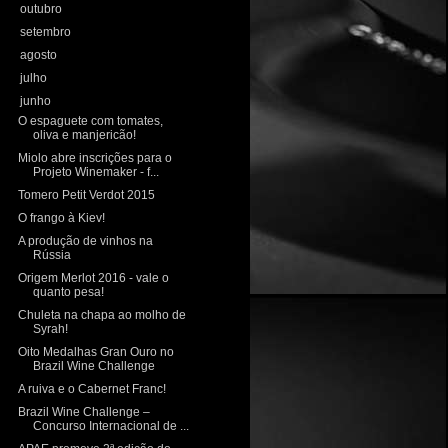
►
outubro
(10)
►
setembro
(11)
►
agosto
(13)
►
julho
(13)
▼
junho
(11)
O espaguete com tomates,
oliva e manjericão!
Miolo abre inscrições para o
Projeto Winemaker - f...
Tomero Petit Verdot 2015
O frango à Kiev!
A produção de vinhos na
Rússia
Origem Merlot 2016 - vale o
quanto pesa!
Chuleta na chapa ao molho de
Syrah!
Oito Medalhas Gran Ouro no
Brazil Wine Challenge
A ruiva e o Cabernet Franc!
Brazil Wine Challenge –
Concurso Internacional de ...