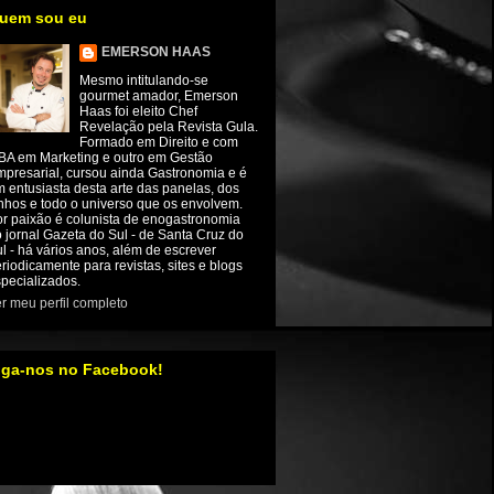
uem sou eu
EMERSON HAAS
Mesmo intitulando-se
gourmet amador, Emerson
Haas foi eleito Chef
Revelação pela Revista Gula.
Formado em Direito e com
BA em Marketing e outro em Gestão
presarial, cursou ainda Gastronomia e é
 entusiasta desta arte das panelas, dos
nhos e todo o universo que os envolvem.
r paixão é colunista de enogastronomia
 jornal Gazeta do Sul - de Santa Cruz do
l - há vários anos, além de escrever
riodicamente para revistas, sites e blogs
pecializados.
r meu perfil completo
iga-nos no Facebook!