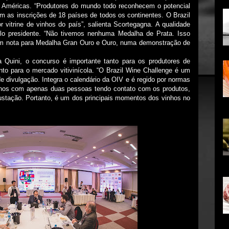
s Américas. “Produtores do mundo todo reconhecem o potencial
am as inscrições de 18 países de todos os continentes. O Brazil
 vitrine de vinhos do país”, salienta Scortegagna. A qualidade
o presidente. “Não tivemos nenhuma Medalha de Prata. Isso
am nota para Medalha Gran Ouro e Ouro, numa demonstração de
a Quini, o concurso é importante tanto para os produtores de
nto para o mercado vitivinícola. “O Brazil Wine Challenge é um
e divulgação. Integra o calendário da OIV e é regido por normas
inhos com apenas duas pessoas tendo contato com os produtos,
gustação. Portanto, é um dos principais momentos dos vinhos no
co
em
in