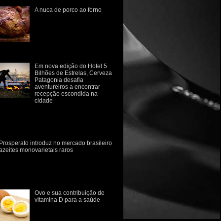
A nuca de porco ao forno
Do chiqueiro a panela.
Quebre seu preconceito com
relação a carne de porco! A
carne de suíno carrega
consigo o estigma da
imentaç...
Em nova edição do Hotel 5
Bilhões de Estrelas, Cerveza
Patagonia desafia
aventureiros a encontrar
recepção escondida na
cidade
rvejaria retoma iniciativa em campanha
e provoca consumidor a sair da rotina e se
conectar com a natureza Para despertar o
p...
Prosperato introduz no mercado brasileiro
azeites monovarietais raros
marca gaúcha Prosperato introduz no
rcado brasileiro dois novos azeites
novarietais, de consumo raro no Brasil.
 variedades Ascol...
Ovo e sua contribuição de
vitamina D para a saúde
O papel da vitamina D na
prevenção de doenças