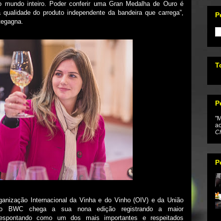
o mundo inteiro. Poder conferir uma Gran Medalha de Ouro é
qualidade do produto independente da bandeira que carrega”,
P
tegagna.
T
P
"M
ac
Ch
P
anização Internacional da Vinha e do Vinho (OIV) e da União
, o BWC chega a sua nona edição registrando a maior
, despontando como um dos mais importantes e respeitados
...