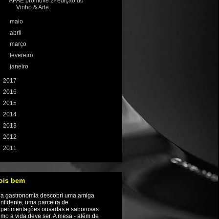
APAE promove 2ª edição do
Vinho & Arte
►
maio
(13)
►
abril
(12)
►
março
(13)
►
fevereiro
(6)
►
janeiro
(5)
►
2017
(155)
►
2016
(233)
►
2015
(198)
►
2014
(197)
►
2013
(208)
►
2012
(224)
►
2011
(72)
ois bem
Na gastronomia descobri uma amiga
nfidente, uma parceira de
xperimentações ousadas e saborosas
mo a vida deve ser. A mesa - além de