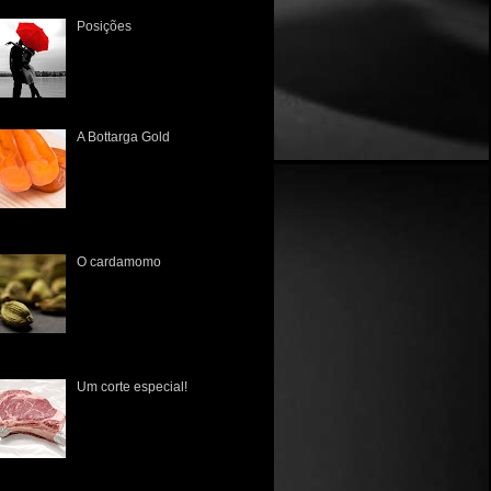
Posições
Há muito tempo não a via. A
única lembrança que tinha
era a dos tempos de colégio,
quando sentavam juntos, lado
a lado, às vezes um a frente...
A Bottarga Gold
A primeira vez que tive
contato com esta iguaria
brasileira foi no Mercado
Público de Porto Alegre lá
pelo início de 2010. Poucos
nhecia...
O cardamomo
O cardamomo ( Elettaria
Cardamomum ) tem sua
origem datada no ano de 700
d.C., na Índia meridional, e de
lá espraiou-se para a Europa,
 ...
Um corte especial!
É fato que os norte-
americanos nunca tiveram
uma cultura gastronômica rica
em suas raízes, pois na sua
estruturação sempre foram
fluenciad...