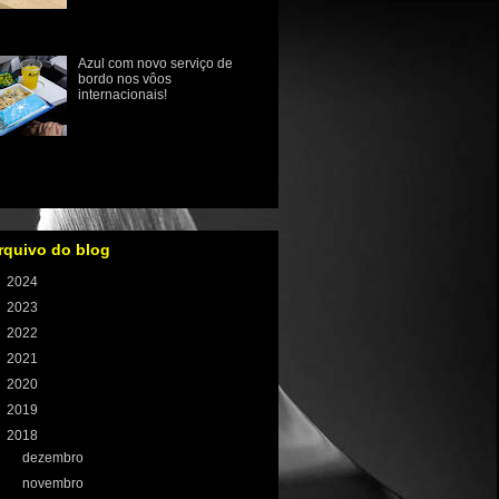
ósseas como osteopenia,
osteoporose e o raquitismo
 infância está muito bem estabeleci...
Azul com novo serviço de
bordo nos vôos
internacionais!
Azul anuncia novo serviço
de bordo em voos
internacionais com sabores
 culinária brasileira A Azul revelou hoje
e o seu novo conce...
rquivo do blog
►
2024
(1)
►
2023
(8)
►
2022
(59)
►
2021
(100)
►
2020
(106)
►
2019
(121)
▼
2018
(131)
►
dezembro
(11)
►
novembro
(13)