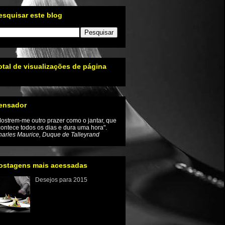
esquisar este blog
otal de visualizações de página
ensador
ostrem-me outro prazer como o jantar, que
ontece todos os dias e dura uma hora".
arles Maurice, Duque de Talleyrand
ostagens mais acessadas
Desejos para 2015
Iniciamos um novo ano e com
ele a renovação da
esperança de que as coisas
mudem inclusive no mundo
enogastronômico Tivemos um