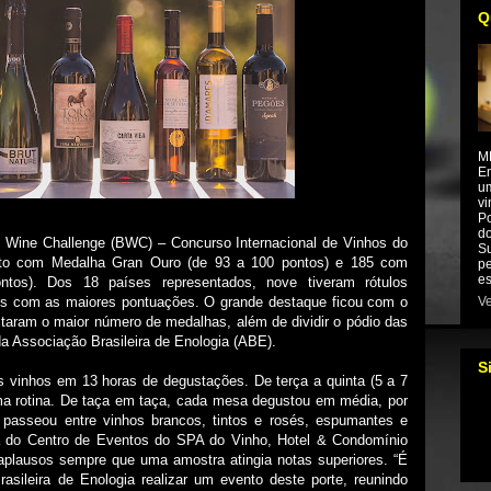
Q
M
Em
um
vi
Po
do
il Wine Challenge (BWC) – Concurso Internacional de Vinhos do
Su
oito com Medalha Gran Ouro (de 93 a 100 pontos) e 185 com
pe
es
tos). Dos 18 países representados, nove tiveram rótulos
Ve
os com as maiores pontuações. O grande destaque ficou com o
uistaram o maior número de medalhas, além de dividir o pódio das
a Associação Brasileira de Enologia (ABE).
S
s vinhos em 13 horas de degustações. De terça a quinta (5 a 7
a rotina. De taça em taça, cada mesa degustou em média, por
passeou entre vinhos brancos, tintos e rosés, espumantes e
ta do Centro de Eventos do SPA do Vinho, Hotel & Condomínio
 aplausos sempre que uma amostra atingia notas superiores. “É
asileira de Enologia realizar um evento deste porte, reunindo