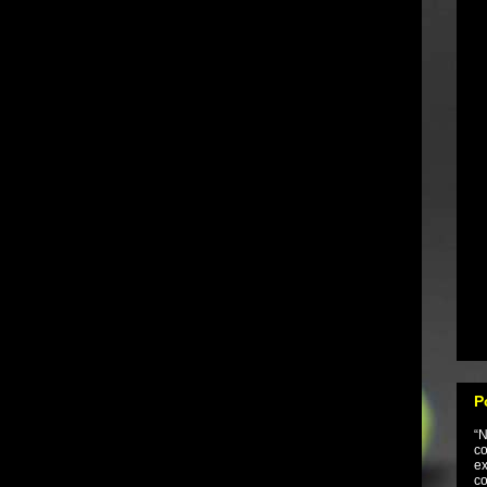
P
“
co
e
co