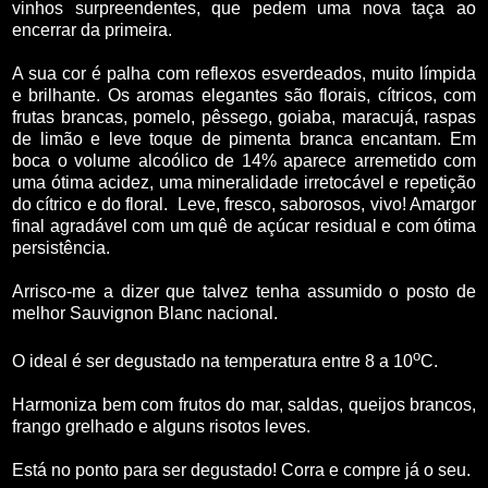
vinhos surpreendentes, que pedem uma nova taça ao
encerrar da primeira.
A sua cor é palha com reflexos esverdeados, muito límpida
e brilhante. Os aromas elegantes são florais, cítricos, com
frutas brancas, pomelo, pêssego, goiaba, maracujá, raspas
de limão e leve toque de pimenta branca encantam. Em
boca o volume alcoólico de 14% aparece arremetido com
uma ótima acidez, uma mineralidade irretocável e repetição
do cítrico e do floral. Leve, fresco, saborosos, vivo! Amargor
final agradável com um quê de açúcar residual e com ótima
persistência.
Arrisco-me a dizer que talvez tenha assumido o posto de
melhor Sauvignon Blanc nacional.
o
O ideal é ser degustado na temperatura entre 8 a 10
C.
Harmoniza bem com frutos do mar, saldas, queijos brancos,
frango grelhado e alguns risotos leves.
Está no ponto para ser degustado! Corra e compre já o seu.