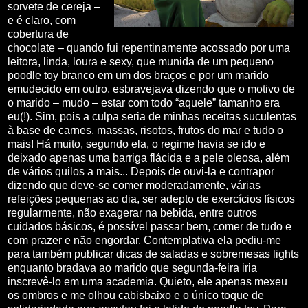
sorvete de cereja –
e é claro, com
cobertura de
chocolate – quando fui repentinamente acossado por uma
leitora, linda, loura e sexy, que munida de um pequeno
poodle toy branco em um dos braços e por um marido
emudecido em outro, esbravejava dizendo que o motivo de
o marido – mudo – estar com todo “aquele” tamanho era
eu(!). Sim, pois a culpa seria de minhas receitas suculentas
à base de carnes, massas, risotos, frutos do mar e tudo o
mais! Há muito, segundo ela, o regime havia se ido e
deixado apenas uma barriga flácida e a pele oleosa, além
de vários quilos a mais... Depois de ouvi-la e contrapor
dizendo que deve-se comer moderadamente, várias
refeições pequenas ao dia, ser adepto de exercícios físicos
regularmente, não exagerar na bebida, entre outros
cuidados básicos, é possível passar bem, comer de tudo e
com prazer e não engordar. Contemplativa ela pediu-me
para também publicar dicas de saladas e sobremesas lights
enquanto bradava ao marido que segunda-feira iria
inscrevê-lo em uma academia. Quieto, ele apenas mexeu
os ombros e me olhou cabisbaixo e o único toque de