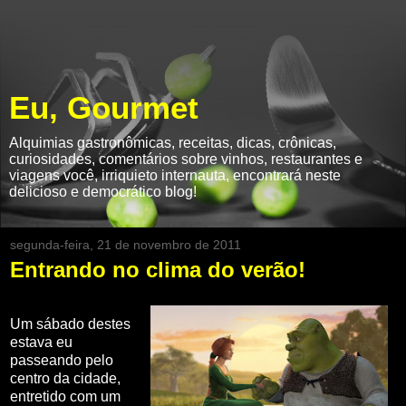
Eu, Gourmet
Alquimias gastronômicas, receitas, dicas, crônicas,
curiosidades, comentários sobre vinhos, restaurantes e
viagens você, irriquieto internauta, encontrará neste
delicioso e democrático blog!
segunda-feira, 21 de novembro de 2011
Entrando no clima do verão!
Um sábado destes
estava eu
passeando pelo
centro da cidade,
entretido com um