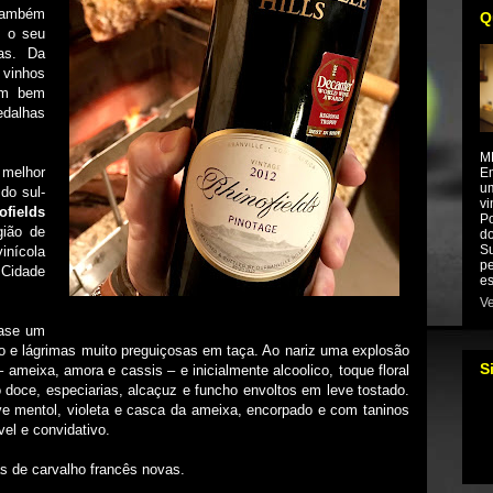
também
Q
o o seu
as. Da
vinhos
am bem
edalhas
M
 melhor
Em
um
 do sul-
vi
fields
Po
gião de
do
Su
inícola
pe
 Cidade
es
Ve
uase um
rvo e lágrimas muito preguiçosas em taça. Ao nariz uma explosão
S
meixa, amora e cassis – e inicialmente alcoolico, toque floral
doce, especiarias, alcaçuz e funcho envoltos em leve tostado.
ve mentol, violeta e casca da ameixa, encorpado e com taninos
vel e convidativo.
s de carvalho francês novas.