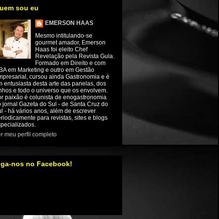
uem sou eu
EMERSON HAAS
Mesmo intitulando-se
gourmet amador, Emerson
Haas foi eleito Chef
Revelação pela Revista Gula.
Formado em Direito e com
BA em Marketing e outro em Gestão
presarial, cursou ainda Gastronomia e é
 entusiasta desta arte das panelas, dos
nhos e todo o universo que os envolvem.
r paixão é colunista de enogastronomia
 jornal Gazeta do Sul - de Santa Cruz do
l - há vários anos, além de escrever
riodicamente para revistas, sites e blogs
pecializados.
r meu perfil completo
iga-nos no Facebook!