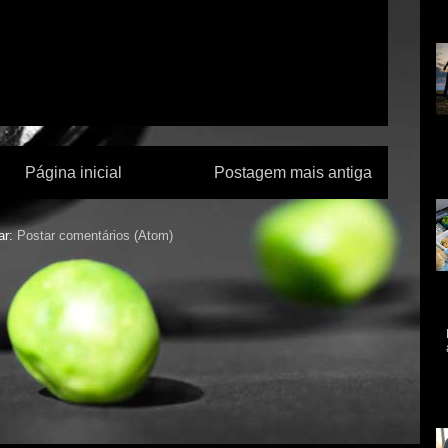
in
Ce
qu
re
Página inicial
Postagem mais antiga
ex
ar:
Postar comentários (Atom)
da
qu
A 
me
mo
As