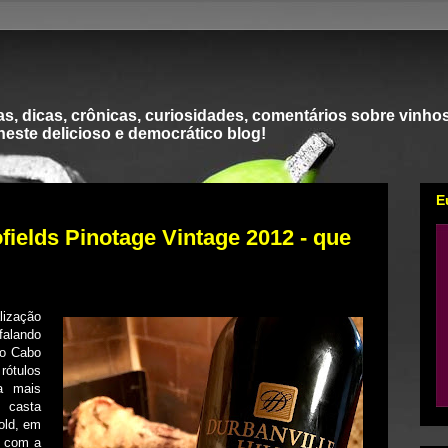
s, dicas, crônicas, curiosidades, comentários sobre vinhos
 neste delicioso e democrático blog!
E
ofields Pinotage Vintage 2012 - que
lização
falando
do Cabo
rótulos
a mais
 casta
old, em
r com a