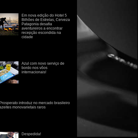
estruturação sempre foram
fluenciad...
Em nova edição do Hotel 5
Bilhões de Estrelas, Cerveza
Patagonia desafia
aventureiros a encontrar
recepção escondida na
cidade
rvejaria retoma iniciativa em campanha
e provoca consumidor a sair da rotina e se
conectar com a natureza Para despertar o
p...
Azul com novo serviço de
bordo nos vôos
internacionais!
Azul anuncia novo serviço
de bordo em voos
internacionais com sabores
 culinária brasileira A Azul revelou hoje
e o seu novo conce...
Prosperato introduz no mercado brasileiro
azeites monovarietais raros
marca gaúcha Prosperato introduz no
rcado brasileiro dois novos azeites
novarietais, de consumo raro no Brasil.
 variedades Ascol...
Despedida!