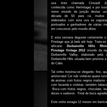
uva tinta chamada Cinsault (
conhecida como Hermitage) e por iss
nome oriundo da junção destas uv
década de 50 para cá, muitos 
elaborados com esta uva se sagrar
pontuados e ganhadores de várias m
em concursos pelo mundo afora.
E esta semana degustei certamente o
Pinotage que já bebi até hoje. Trata-se
africano
Durbanville Hills Rhino
Pinotage Vintage 2012
oriundo
da re
Durbanville Valley, elaborado pela v
Durbanville Hills situada bem próxima a
do Cabo.
Tal vinho mostrou-se elegante, fino, q
aristocrata! Cor rubi violáceo quase tu
de aromas com frutos negros maduros – a
com lavanda e violetas, também tabaco 
Boca com frutos negros, chocolate, le
doces e sedosos.
Final de boca agradá
Este vinho estagia 12 meses em barrica