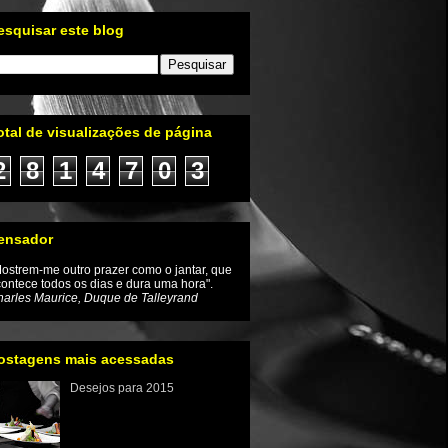
esquisar este blog
otal de visualizações de página
2
8
1
4
7
0
3
ensador
ostrem-me outro prazer como o jantar, que
ontece todos os dias e dura uma hora".
arles Maurice, Duque de Talleyrand
ostagens mais acessadas
Desejos para 2015
Iniciamos um novo ano e com
ele a renovação da
esperança de que as coisas
mudem inclusive no mundo