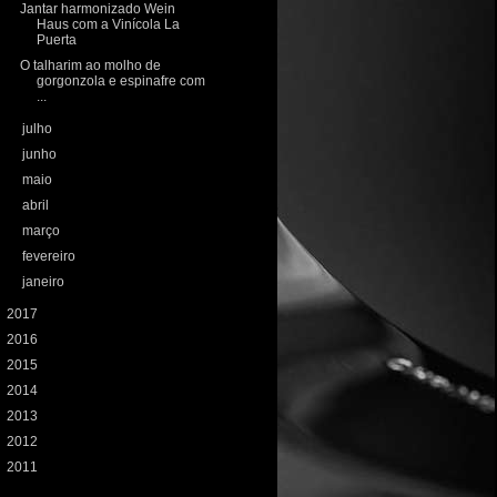
Jantar harmonizado Wein
Haus com a Vinícola La
Puerta
O talharim ao molho de
gorgonzola e espinafre com
...
►
julho
(13)
►
junho
(11)
►
maio
(13)
►
abril
(12)
►
março
(13)
►
fevereiro
(6)
►
janeiro
(5)
►
2017
(155)
►
2016
(233)
►
2015
(198)
►
2014
(197)
►
2013
(208)
►
2012
(224)
►
2011
(72)