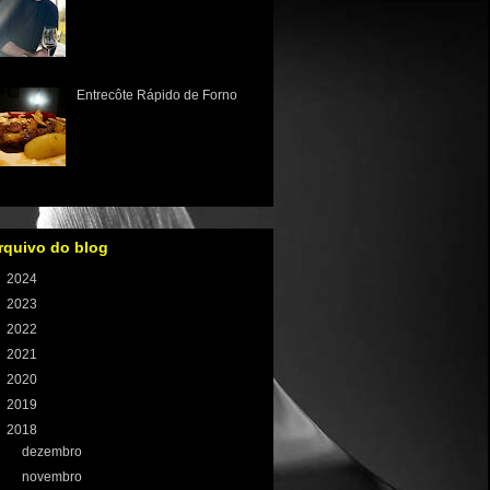
É hora de dizer adeus aos
meus leitores! Lá em 2001
quando iniciei os artigos
sobre comida e vinho, criando
receitas, conhecendo resta...
Entrecôte Rápido de Forno
O entrecôte é um dos cortes
de carne bovina que está
entre os meus preferidos,
devido principalmente ao seu
sabor, textura e que por sua...
rquivo do blog
►
2024
(1)
►
2023
(8)
►
2022
(59)
►
2021
(100)
►
2020
(106)
►
2019
(121)
▼
2018
(131)
►
dezembro
(11)
►
novembro
(13)