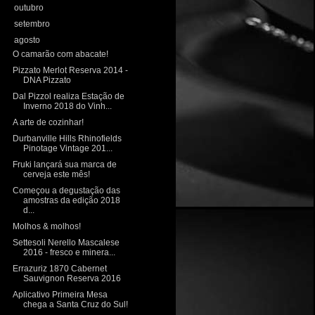
►
outubro
(10)
►
setembro
(11)
▼
agosto
(13)
O camarão com abacate!
Pizzato Merlot Reserva 2014 -
DNA Pizzato
Dal Pizzol realiza Estação de
Inverno 2018 do Vinh...
A arte de cozinhar!
Durbanville Hills Rhinofields
Pinotage Vintage 201...
Fruki lançará sua marca de
cerveja este mês!
Começou a degustação das
amostras da edição 2018
d...
Molhos & molhos!
Settesoli Nerello Mascalese
2016 - fresco e minera...
Errazuriz 1870 Cabernet
Sauvignon Reserva 2016
Aplicativo Primeira Mesa
chega a Santa Cruz do Sul!