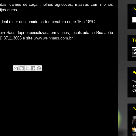
das, carnes de caça, molhos agridoces, massas com molhos
P
jos duros.
o
ideal é ser consumido na temperatura entre 16 a 18
C.
ein Haus, loja especializada em vinhos, localizada na Rua João
1) 3711.3665 e site
www.weinhaus.com.br
T
P
"M
ac
Ch
P