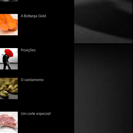
enogastronômico Tivemos um
A Bottarga Gold
A primeira vez que tive
contato com esta iguaria
brasileira foi no Mercado
Público de Porto Alegre lá
pelo início de 2010. Poucos
nhecia...
Posições
Há muito tempo não a via. A
única lembrança que tinha
era a dos tempos de colégio,
quando sentavam juntos, lado
a lado, às vezes um a frente...
O cardamomo
O cardamomo ( Elettaria
Cardamomum ) tem sua
origem datada no ano de 700
d.C., na Índia meridional, e de
lá espraiou-se para a Europa,
 ...
Um corte especial!
É fato que os norte-
americanos nunca tiveram
uma cultura gastronômica rica
em suas raízes, pois na sua