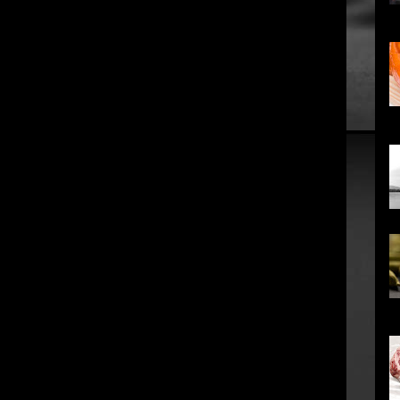
...
co
em