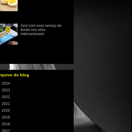
O papel da vitamina D na
prevenção de doenças
ósseas como osteopenia,
osteoporose e o raquitismo
 infância está muito bem estabeleci...
Azul com novo serviço de
bordo nos vôos
internacionais!
Azul anuncia novo serviço
de bordo em voos
internacionais com sabores
 culinária brasileira A Azul revelou hoje
e o seu novo conce...
rquivo do blog
►
2024
(1)
►
2023
(8)
►
2022
(59)
►
2021
(100)
►
2020
(106)
►
2019
(121)
►
2018
(131)
►
2017
(155)