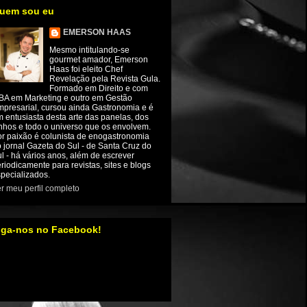
uem sou eu
EMERSON HAAS
Mesmo intitulando-se
gourmet amador, Emerson
Haas foi eleito Chef
Revelação pela Revista Gula.
Formado em Direito e com
BA em Marketing e outro em Gestão
presarial, cursou ainda Gastronomia e é
 entusiasta desta arte das panelas, dos
nhos e todo o universo que os envolvem.
r paixão é colunista de enogastronomia
 jornal Gazeta do Sul - de Santa Cruz do
l - há vários anos, além de escrever
riodicamente para revistas, sites e blogs
pecializados.
r meu perfil completo
iga-nos no Facebook!