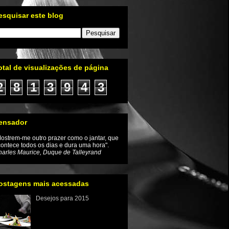
esquisar este blog
otal de visualizações de página
2
8
1
3
9
4
3
ensador
ostrem-me outro prazer como o jantar, que
ontece todos os dias e dura uma hora".
arles Maurice, Duque de Talleyrand
ostagens mais acessadas
Desejos para 2015
Iniciamos um novo ano e com
ele a renovação da
esperança de que as coisas
mudem inclusive no mundo