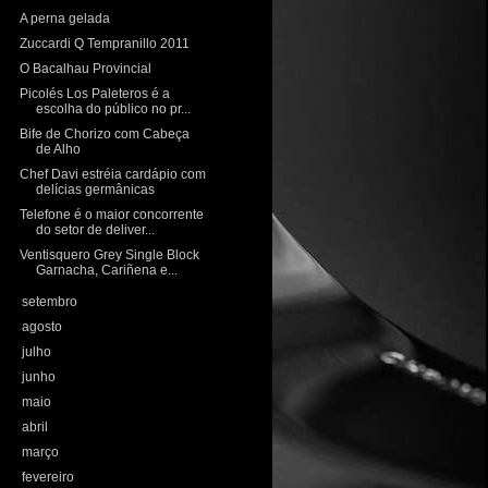
A perna gelada
Zuccardi Q Tempranillo 2011
O Bacalhau Provincial
Picolés Los Paleteros é a
escolha do público no pr...
Bife de Chorizo com Cabeça
de Alho
Chef Davi estréia cardápio com
delícias germânicas
Telefone é o maior concorrente
do setor de deliver...
Ventisquero Grey Single Block
Garnacha, Cariñena e...
►
setembro
(15)
►
agosto
(10)
►
julho
(20)
►
junho
(18)
►
maio
(19)
►
abril
(16)
►
março
(20)
►
fevereiro
(15)