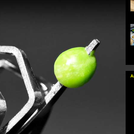
na
da
qu
A