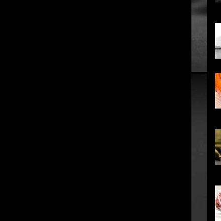
...
co
em