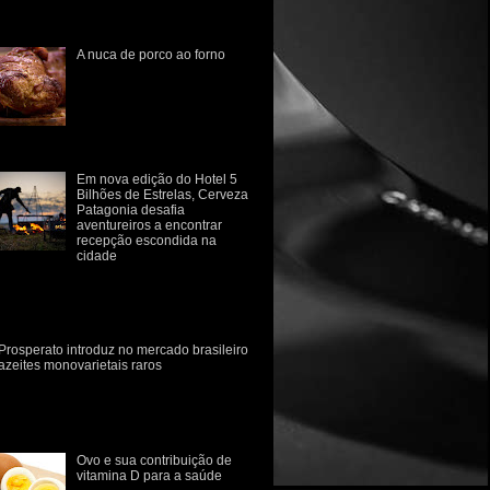
estruturação sempre foram
fluenciad...
A nuca de porco ao forno
Do chiqueiro a panela.
Quebre seu preconceito com
relação a carne de porco! A
carne de suíno carrega
consigo o estigma da
imentaç...
Em nova edição do Hotel 5
Bilhões de Estrelas, Cerveza
Patagonia desafia
aventureiros a encontrar
recepção escondida na
cidade
rvejaria retoma iniciativa em campanha
e provoca consumidor a sair da rotina e se
conectar com a natureza Para despertar o
p...
Prosperato introduz no mercado brasileiro
azeites monovarietais raros
marca gaúcha Prosperato introduz no
rcado brasileiro dois novos azeites
novarietais, de consumo raro no Brasil.
 variedades Ascol...
Ovo e sua contribuição de
vitamina D para a saúde