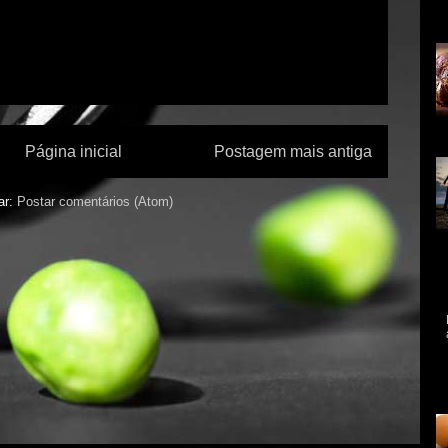
in
al
Página inicial
Postagem mais antiga
ar:
Postar comentários (Atom)
Ce
qu
re
ex
A 
me
mo
As