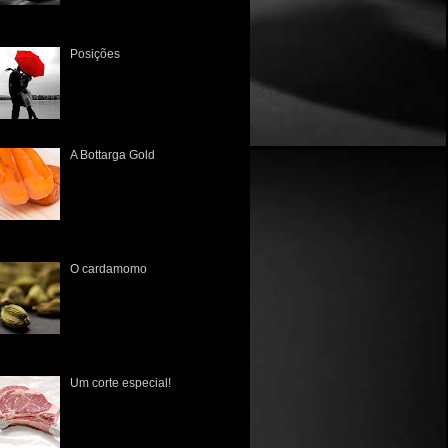
enogastronômico Tivemos um
Posições
Há muito tempo não a via. A
única lembrança que tinha
era a dos tempos de colégio,
quando sentavam juntos, lado
a lado, às vezes um a frente...
A Bottarga Gold
A primeira vez que tive
contato com esta iguaria
brasileira foi no Mercado
Público de Porto Alegre lá
pelo início de 2010. Poucos
nhecia...
O cardamomo
O cardamomo ( Elettaria
Cardamomum ) tem sua
origem datada no ano de 700
d.C., na Índia meridional, e de
lá espraiou-se para a Europa,
 ...
Um corte especial!
É fato que os norte-
americanos nunca tiveram
uma cultura gastronômica rica
em suas raízes, pois na sua