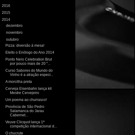
►
2016
(233)
►
2015
(198)
▼
2014
(197)
►
dezembro
(13)
►
novembro
(20)
▼
outubro
(18)
Pizza: diversão à mesa!
Eleito o Enólogo do Ano 2014
Ponto Nero Celebration Brut
por pouco mais de 20 "...
Curso Sabores do Mundo do
Vinho é a atração especi...
A morcilha preta
Cerveja Eisenbahn lança kit
Mestre Cervejeiro
Um poema ao churrasco!
Província de São Pedro
Salamanca do Jarau
Cabernet...
Veuve Clicquot lança 1ª
competição internacional d...
O chucrute