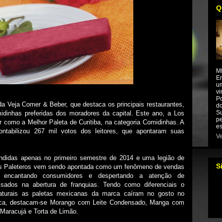
Q
M
Em
um
vi
Po
da Veja Comer & Beber, que destaca os principais restaurantes,
do
Su
inhas preferidas dos moradores da capital. Este ano, a Los
pe
ar como a Melhor Paleta de Curitiba, na categoria Comidinhas. A
es
contabilizou 267 mil votos dos leitores, que apontaram suas
Ve
ndidas apenas no primeiro semestre de 2014 e uma legião de
S
Los Paleteros vem sendo apontada como um fenômeno de vendas
 encantando consumidores e despertando a atenção de
ssados na abertura de franquias. Tendo como diferenciais o
aturais as paletas mexicanas da marca caíram no gosto no
marca, destacam-se Morango com Leite Condensado, Manga com
Maracujá e Torta de Limão.