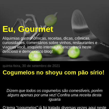
Eu, Gourmet
Alquimias gastronômicas, receitas, dicas, crônicas,
curiosidades, comentários sobre vinhos, restaurantes e
viagens você, irriquieto internauta, encontrará neste
delicioso e democrático blog!
quinta-feira, 30 de setembro de 2021
Cogumelos no shoyu com pão sírio!
Dizem que todos os cogumelos são comestíveis, porém
alguns apenas por uma vez! Confira uma receita desta
iguaria
O tema “cogumelos” já foi tratado diversas vezes aqui neste