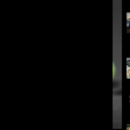
in
Ce
qu
re
ex
da
qu
A 
me
mo
As