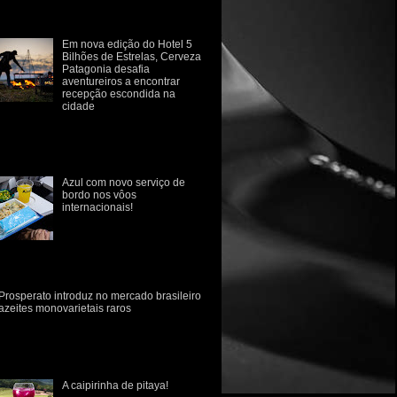
estruturação sempre foram
fluenciad...
Em nova edição do Hotel 5
Bilhões de Estrelas, Cerveza
Patagonia desafia
aventureiros a encontrar
recepção escondida na
cidade
rvejaria retoma iniciativa em campanha
e provoca consumidor a sair da rotina e se
conectar com a natureza Para despertar o
p...
Azul com novo serviço de
bordo nos vôos
internacionais!
Azul anuncia novo serviço
de bordo em voos
internacionais com sabores
 culinária brasileira A Azul revelou hoje
e o seu novo conce...
Prosperato introduz no mercado brasileiro
azeites monovarietais raros
marca gaúcha Prosperato introduz no
rcado brasileiro dois novos azeites
novarietais, de consumo raro no Brasil.
 variedades Ascol...
A caipirinha de pitaya!