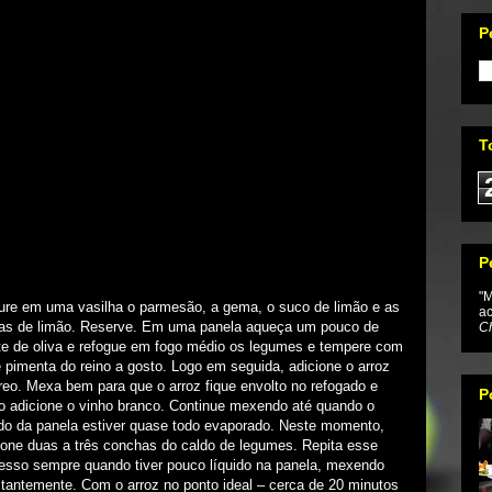
P
T
P
"M
ure em uma vasilha o parmesão, a gema, o suco de limão e as
ac
as de limão. Reserve. Em uma panela aqueça um pouco de
Ch
te de oliva e refogue em fogo médio os legumes e tempere com
e pimenta do reino a gosto. Logo em seguida, adicione o arroz
reo. Mexa bem para que o arroz fique envolto no refogado e
P
o adicione o vinho branco. Continue mexendo até quando o
ido da panela estiver quase todo evaporado. Neste momento,
ione duas a três conchas do caldo de legumes. Repita esse
esso sempre quando tiver pouco líquido na panela, mexendo
tantemente. Com o arroz no ponto ideal – cerca de 20 minutos