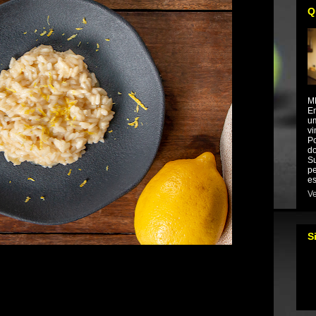
Q
M
Em
um
vi
Po
do
Su
pe
es
Ve
S