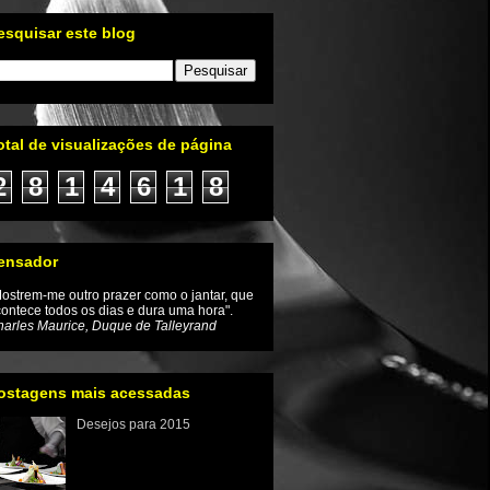
esquisar este blog
otal de visualizações de página
2
8
1
4
6
1
8
ensador
ostrem-me outro prazer como o jantar, que
ontece todos os dias e dura uma hora".
arles Maurice, Duque de Talleyrand
ostagens mais acessadas
Desejos para 2015
Iniciamos um novo ano e com
ele a renovação da
esperança de que as coisas
mudem inclusive no mundo