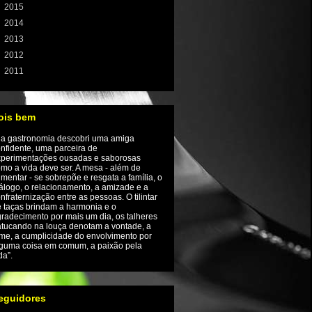
►
2015
(198)
►
2014
(197)
►
2013
(208)
►
2012
(224)
►
2011
(72)
ois bem
Na gastronomia descobri uma amiga
nfidente, uma parceira de
xperimentações ousadas e saborosas
mo a vida deve ser. A mesa - além de
imentar - se sobrepõe e resgata a família, o
álogo, o relacionamento, a amizade e a
nfraternização entre as pessoas. O tilintar
 taças brindam a harmonia e o
radecimento por mais um dia, os talheres
tucando na louça denotam a vontade, a
me, a cumplicidade do envolvimento por
guma coisa em comum, a paixão pela
da”.
eguidores