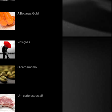
enogastronômico Tivemos um
A Bottarga Gold
A primeira vez que tive
contato com esta iguaria
brasileira foi no Mercado
Público de Porto Alegre lá
pelo início de 2010. Poucos
nhecia...
Posições
Há muito tempo não a via. A
única lembrança que tinha
era a dos tempos de colégio,
quando sentavam juntos, lado
a lado, às vezes um a frente...
O cardamomo
O cardamomo ( Elettaria
Cardamomum ) tem sua
origem datada no ano de 700
d.C., na Índia meridional, e de
lá espraiou-se para a Europa,
 ...
Um corte especial!
É fato que os norte-
americanos nunca tiveram
uma cultura gastronômica rica
em suas raízes, pois na sua