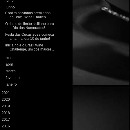
►
julho
(3)
▼
junho
(4)
Confira os vinhos premiados
no Brazil Wine Challen...
O risoto de limão siciliano para
o Dia dos Namorados!
Festa das Cucas 2022 começa
amanhã, dia 10 de junho!
Inicia hoje o Brazil Wine
Challenge, um dos maiore...
►
maio
(6)
►
abril
(6)
►
março
(7)
►
fevereiro
(6)
►
janeiro
(8)
►
2021
(100)
►
2020
(106)
►
2019
(121)
►
2018
(131)
►
2017
(155)
►
2016
(233)