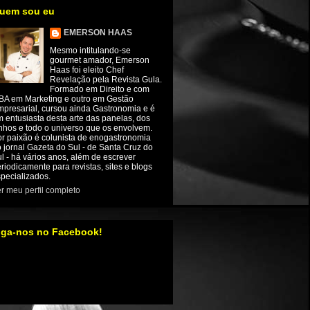
uem sou eu
EMERSON HAAS
Mesmo intitulando-se
gourmet amador, Emerson
Haas foi eleito Chef
Revelação pela Revista Gula.
Formado em Direito e com
BA em Marketing e outro em Gestão
presarial, cursou ainda Gastronomia e é
 entusiasta desta arte das panelas, dos
nhos e todo o universo que os envolvem.
r paixão é colunista de enogastronomia
 jornal Gazeta do Sul - de Santa Cruz do
l - há vários anos, além de escrever
riodicamente para revistas, sites e blogs
pecializados.
r meu perfil completo
iga-nos no Facebook!