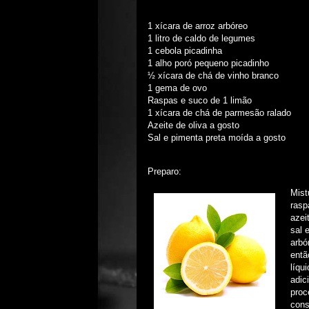
1 xícara de arroz arbóreo
1 litro de caldo de legumes
1 cebola picadinha
1 alho poró pequeno picadinho
½ xícara de chá de vinho branco
1 gema de ovo
Raspas e suco de 1 limão
1 xícara de chá de parmesão ralado
Azeite de oliva a gosto
Sal e pimenta preta moída a gosto
Preparo:
Mist
rasp
azei
sal 
arbó
entã
líqu
adic
proc
cons