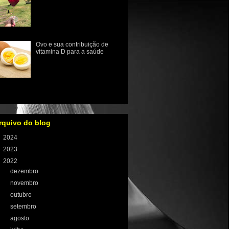
A pitaya é uma fruta
exótica que pertence à família
cactaceae e tem sua origem
no México. O nome "pitaia"
significa "frut...
Ovo e sua contribuição de
vitamina D para a saúde
O papel da vitamina D na
prevenção de doenças
ósseas como osteopenia,
osteoporose e o raquitismo
 infância está muito bem estabeleci...
rquivo do blog
►
2024
(1)
►
2023
(8)
▼
2022
(59)
►
dezembro
(1)
►
novembro
(6)
►
outubro
(4)
►
setembro
(4)
►
agosto
(4)