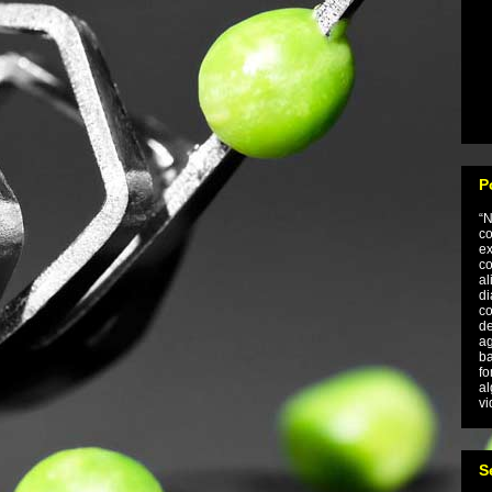
P
“
co
e
co
al
di
co
de
ag
ba
fo
al
vi
S