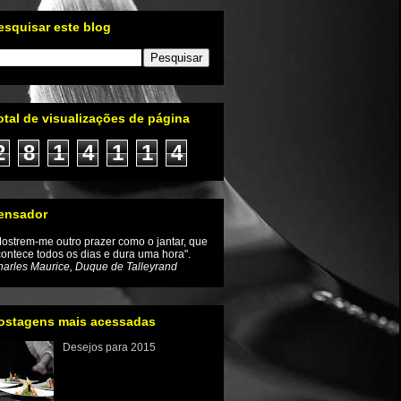
esquisar este blog
otal de visualizações de página
2
8
1
4
1
1
4
ensador
ostrem-me outro prazer como o jantar, que
ontece todos os dias e dura uma hora".
arles Maurice, Duque de Talleyrand
ostagens mais acessadas
Desejos para 2015
Iniciamos um novo ano e com
ele a renovação da
esperança de que as coisas
mudem inclusive no mundo