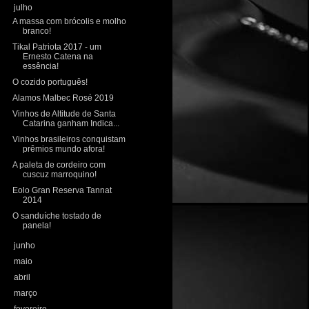
▼
julho
(9)
A massa com brócolis e molho
branco!
Tikal Patriota 2017 - um
Ernesto Catena na
essência!
O cozido português!
Alamos Malbec Rosé 2019
Vinhos de Altitude de Santa
Catarina ganham Indica...
Vinhos brasileiros conquistam
prêmios mundo afora!
A paleta de cordeiro com
cuscuz marroquino!
Eolo Gran Reserva Tannat
2014
O sanduíche tostado de
panela!
►
junho
(10)
►
maio
(7)
►
abril
(11)
►
março
(10)