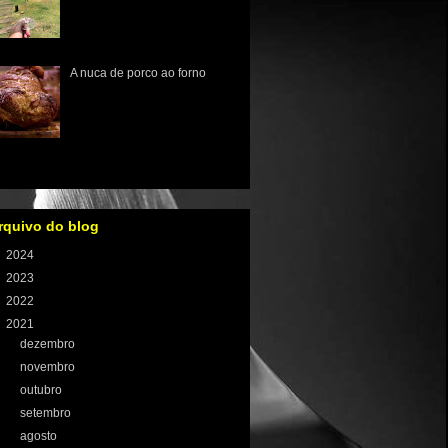
exótica que pertence à família
cactaceae e tem sua origem
no México. O nome "pitaia"
significa "frut...
A nuca de porco ao forno
Do chiqueiro a panela.
Quebre seu preconceito com
relação a carne de porco! A
carne de suíno carrega
consigo o estigma da
imentaç...
rquivo do blog
►
2024
(1)
►
2023
(8)
►
2022
(59)
▼
2021
(100)
►
dezembro
(8)
►
novembro
(9)
►
outubro
(7)
►
setembro
(9)
►
agosto
(10)