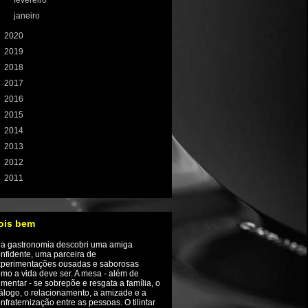
►
fevereiro
(9)
►
janeiro
(1)
►
2020
(106)
►
2019
(121)
►
2018
(131)
►
2017
(155)
►
2016
(233)
►
2015
(198)
►
2014
(197)
►
2013
(208)
►
2012
(224)
►
2011
(72)
ois bem
Na gastronomia descobri uma amiga
nfidente, uma parceira de
xperimentações ousadas e saborosas
mo a vida deve ser. A mesa - além de
imentar - se sobrepõe e resgata a família, o
álogo, o relacionamento, a amizade e a
nfraternização entre as pessoas. O tilintar