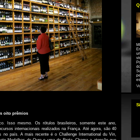
Q
M
Em
um
vi
Po
do
Su
pe
es
Ve
S
s oito prêmios
co. Isso mesmo. Os rótulos brasileiros, somente este ano,
ursos internacionais realizados na França. Até agora, são 40
no país. A mais recente é o Challenge International du Vin,
 sete Medalhas de Ouro e uma de Prata. Chama a atenção que