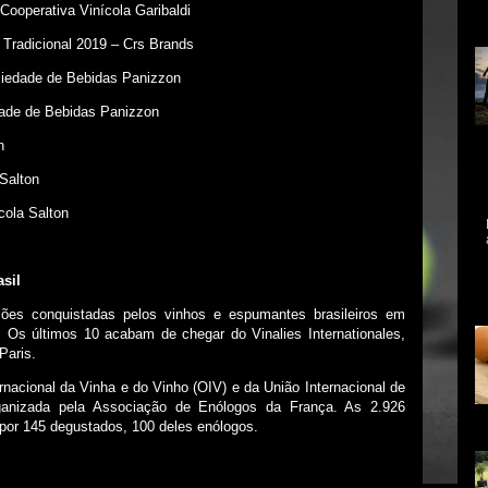
Cooperativa Vinícola Garibaldi
in
Tradicional 2019 – Crs Brands
iedade de Bebidas Panizzon
dade de Bebidas Panizzon
n
Ce
qu
Salton
re
ex
cola Salton
A 
me
asil
mo
As
ões conquistadas pelos vinhos e espumantes brasileiros em
. Os últimos 10 acabam de chegar do Vinalies Internationales,
Paris.
acional da Vinha e do Vinho (OIV) e da União Internacional de
ganizada pela Associação de Enólogos da França. As 2.926
por 145 degustados, 100 deles enólogos.
na