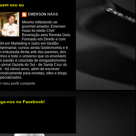
uem sou eu
EMERSON HAAS
Mesmo intitulando-se
gourmet amador, Emerson
Haas foi eleito Chef
Revelação pela Revista Gula.
Formado em Direito e com
BA em Marketing e outro em Gestão
presarial, cursou ainda Gastronomia e é
 entusiasta desta arte das panelas, dos
nhos e todo o universo que os envolvem.
r paixão é colunista de enogastronomia
 jornal Gazeta do Sul - de Santa Cruz do
l - há vários anos, além de escrever
riodicamente para revistas, sites e blogs
pecializados.
r meu perfil completo
iga-nos no Facebook!