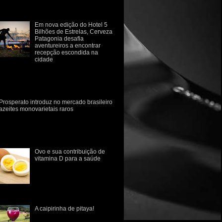
estruturação sempre foram
fluenciad...
Em nova edição do Hotel 5
Bilhões de Estrelas, Cerveza
Patagonia desafia
aventureiros a encontrar
recepção escondida na
cidade
rvejaria retoma iniciativa em campanha
e provoca consumidor a sair da rotina e se
conectar com a natureza Para despertar o
p...
Prosperato introduz no mercado brasileiro
azeites monovarietais raros
marca gaúcha Prosperato introduz no
rcado brasileiro dois novos azeites
novarietais, de consumo raro no Brasil.
 variedades Ascol...
Ovo e sua contribuição de
vitamina D para a saúde
O papel da vitamina D na
prevenção de doenças
ósseas como osteopenia,
osteoporose e o raquitismo
 infância está muito bem estabeleci...
A caipirinha de pitaya!
A pitaya é uma fruta