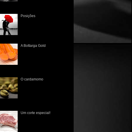
enogastronômico Tivemos um
Posições
Há muito tempo não a via. A
única lembrança que tinha
era a dos tempos de colégio,
quando sentavam juntos, lado
a lado, às vezes um a frente...
A Bottarga Gold
A primeira vez que tive
contato com esta iguaria
brasileira foi no Mercado
Público de Porto Alegre lá
pelo início de 2010. Poucos
nhecia...
O cardamomo
O cardamomo ( Elettaria
Cardamomum ) tem sua
origem datada no ano de 700
d.C., na Índia meridional, e de
lá espraiou-se para a Europa,
 ...
Um corte especial!
É fato que os norte-
americanos nunca tiveram
uma cultura gastronômica rica
em suas raízes, pois na sua