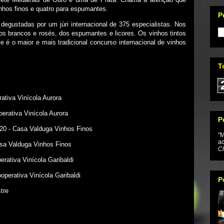
nhos finos e quatro para espumantes.
P
egustadas por um júri internacional de 375 especialistas. Nos
os brancos e rosés, dos espumantes e licores. Os vinhos tintos
e é o maior e mais tradicional concurso internacional de vinhos
T
tiva Vinícola Aurora
erativa Vinícola Aurora
P
020 - Casa Valduga Vinhos Finos
"M
ac
asa Valduga Vinhos Finos
Ch
rativa Vinícola Garibaldi
perativa Vinícola Garibaldi
P
tre