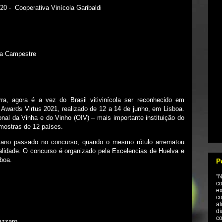
20 -
Cooperativa Vinícola Garibaldi
la Campestre
ra, agora é a vez do Brasil vitivinícola ser reconhecido em
l Awards Virtus 2021, realizado de 12 a 14 de junho, em Lisboa.
nal da Vinha e do Vinho (OIV) – mais importante instituição do
amostras de 12 países.
ano passado no concurso, quando o mesmo rótulo arrematou
idade. O concurso é organizado pela Excelencias de Huelva e
boa.
P
“
co
e
co
al
di
co
azzaro